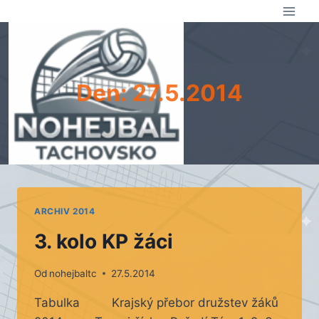
Přeskočit
na
obsah
Den: 27.5.2014
ARCHIV 2014
3. kolo KP žáci
Od
nohejbaltc
27.5.2014
Tabulka Krajský přebor družstev žáků