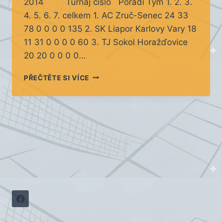
2014 Turnaj číslo Pořadí Tým 1. 2. 3.
4. 5. 6. 7. celkem 1. AC Zruč-Senec 24 33
78 0 0 0 0 135 2. SK Liapor Karlovy Vary 18
11 31 0 0 0 0 60 3. TJ Sokol Horažďovice
20 20 0 0 0 0…
3.
PŘEČTĚTE SI VÍCE
KOLO
KP
ŽÁCI