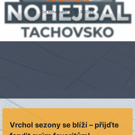
Od
nohejbaltc
29.9.2025
Vrchol sezony se blíží – přijďte