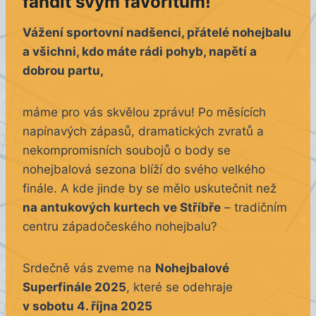
fandit svým favoritům!
Vážení sportovní nadšenci, přátelé nohejbalu
a všichni, kdo máte rádi pohyb, napětí a
dobrou partu,
máme pro vás skvělou zprávu! Po měsících
napínavých zápasů, dramatických zvratů a
nekompromisních soubojů o body se
nohejbalová sezona blíží do svého velkého
finále. A kde jinde by se mělo uskutečnit než
na antukových kurtech ve Stříbře
– tradičním
centru západočeského nohejbalu?
Srdečně vás zveme na
Nohejbalové
Superfinále 2025
, které se odehraje
v sobotu 4. října 2025