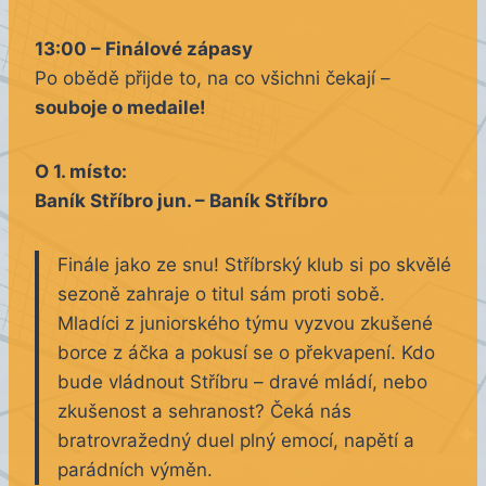
13:00 – Finálové zápasy
Po obědě přijde to, na co všichni čekají –
souboje o medaile!
O 1. místo:
Baník Stříbro jun. – Baník Stříbro
Finále jako ze snu! Stříbrský klub si po skvělé
sezoně zahraje o titul sám proti sobě.
Mladíci z juniorského týmu vyzvou zkušené
borce z áčka a pokusí se o překvapení. Kdo
bude vládnout Stříbru – dravé mládí, nebo
zkušenost a sehranost? Čeká nás
bratrovražedný duel plný emocí, napětí a
parádních výměn.