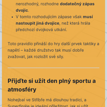
nerozhodný, rozhodne
dodatečný zápas
dvojic
.
V tomto rozhodujícím zápase však
musí
nastoupit jiná dvojice
, než která hrála
předchozí dvojková utkání.
Toto pravidlo přináší do hry další prvek taktiky a
napětí – každé družstvo tak musí dobře
zvažovat, jak rozložit své síly.
Přijďte si užít den plný sportu a
atmosféry
Nohejbal ve Stříbře má dlouhou tradici, a
Superfinále je ideální příležitost, jak si užít