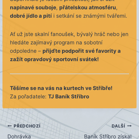
napínavé souboje
,
přátelskou atmosféru
,
dobré jídlo a pití
i setkání se známými tvářemi.
Ať už jste skalní fanoušek, bývalý hráč nebo jen
hledáte zajímavý program na sobotní
odpoledne –
přijďte podpořit své favority a
zažít opravdový sportovní svátek!
Těšíme se na vás na kurtech ve Stříbře!
Za pořadatele:
TJ Baník Stříbro
Navigace
PŘEDCHOZÍ
DALŠÍ
Dohrávka
Baník Stříbro získal