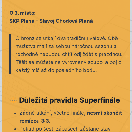
O 3. místo:
SKP Planá – Slavoj Chodová Planá
O bronz se utkají dva tradiční rivalové. Obě
mužstva mají za sebou náročnou sezonu a
rozhodně nebudou chtít odjíždět s prázdnou.
Těšit se můžete na vyrovnaný souboj a boj o
každý míč až do posledního bodu.
Důležitá pravidla Superfinále
Žádné utkání, včetně finále,
nesmí skončit
remízou 3:3
.
Pokud po šesti zápasech zůstane stav