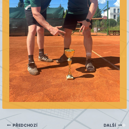
Navigace
PŘEDCHOZÍ
DALŠÍ