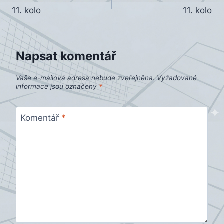
11. kolo
11. kolo
pro
příspěvek
Napsat komentář
Vaše e-mailová adresa nebude zveřejněna.
Vyžadované
informace jsou označeny
*
Komentář
*