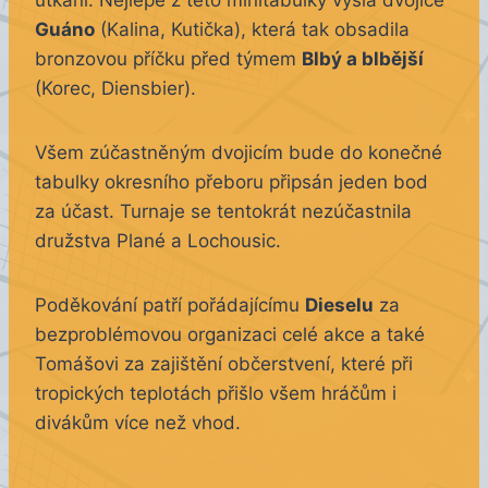
utkání. Nejlépe z této minitabulky vyšla dvojice
Guáno
(Kalina, Kutička), která tak obsadila
bronzovou příčku před týmem
Blbý a blbější
(Korec, Diensbier).
Všem zúčastněným dvojicím bude do konečné
tabulky okresního přeboru připsán jeden bod
za účast. Turnaje se tentokrát nezúčastnila
družstva Plané a Lochousic.
Poděkování patří pořádajícímu
Dieselu
za
bezproblémovou organizaci celé akce a také
Tomášovi za zajištění občerstvení, které při
tropických teplotách přišlo všem hráčům i
divákům více než vhod.