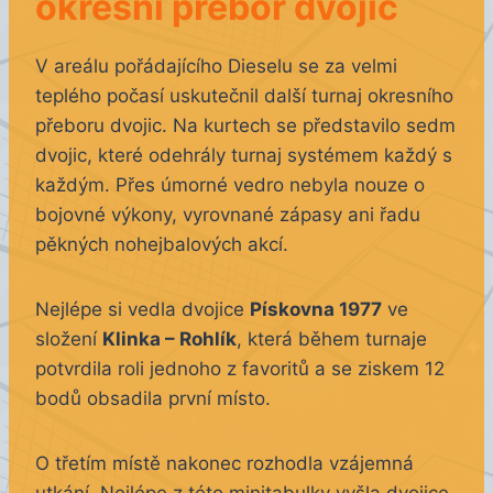
okresní přebor dvojic
V areálu pořádajícího Dieselu se za velmi
teplého počasí uskutečnil další turnaj okresního
přeboru dvojic. Na kurtech se představilo sedm
dvojic, které odehrály turnaj systémem každý s
každým. Přes úmorné vedro nebyla nouze o
bojovné výkony, vyrovnané zápasy ani řadu
pěkných nohejbalových akcí.
Nejlépe si vedla dvojice
Pískovna 1977
ve
složení
Klinka – Rohlík
, která během turnaje
potvrdila roli jednoho z favoritů a se ziskem 12
bodů obsadila první místo.
O třetím místě nakonec rozhodla vzájemná