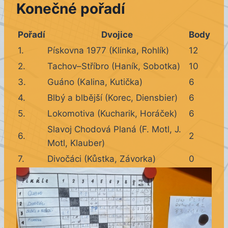
Konečné pořadí
Pořadí
Dvojice
Body
1.
Pískovna 1977 (Klinka, Rohlík)
12
2.
Tachov–Stříbro (Haník, Sobotka)
10
3.
Guáno (Kalina, Kutička)
6
4.
Blbý a blbější (Korec, Diensbier)
6
5.
Lokomotiva (Kucharik, Horáček)
6
Slavoj Chodová Planá (F. Motl, J.
6.
2
Motl, Klauber)
7.
Divočáci (Kůstka, Závorka)
0