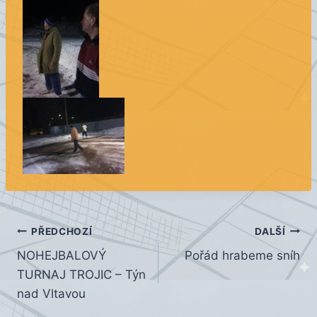
Navigace
PŘEDCHOZÍ
DALŠÍ
NOHEJBALOVÝ
Pořád hrabeme sníh
pro
TURNAJ TROJIC – Týn
příspěvek
nad Vltavou