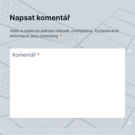
Napsat komentář
Vaše e-mailová adresa nebude zveřejněna.
Vyžadované
informace jsou označeny
*
Komentář
*