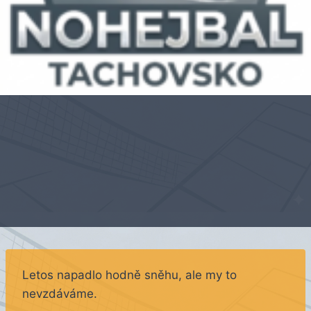
Letos napadlo hodně sněhu, ale my to
nevzdáváme.