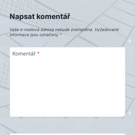
Napsat komentář
Vaše e-mailová adresa nebude zveřejněna.
Vyžadované
informace jsou označeny
*
Komentář
*