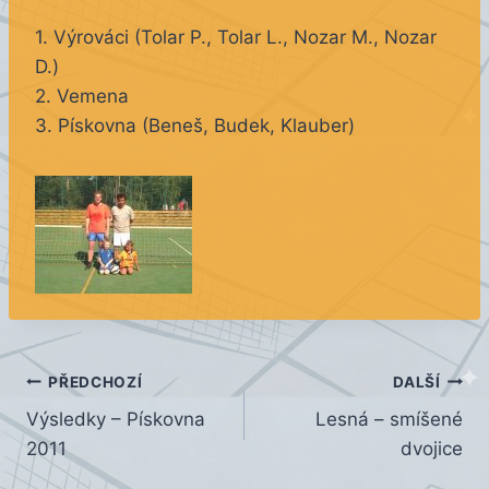
1. Výrováci (Tolar P., Tolar L., Nozar M., Nozar
D.)
2. Vemena
3. Pískovna (Beneš, Budek, Klauber)
Navigace
PŘEDCHOZÍ
DALŠÍ
Výsledky – Pískovna
Lesná – smíšené
pro
2011
dvojice
příspěvek