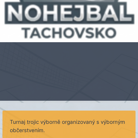
Turnaj trojic výborně organizovaný s výborným
občerstvením.