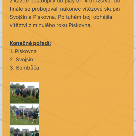
z každé postoupily do play off 4 družstva. Do
finále se probojovali nakonec vítězové skupin
Svojšín a Pískovna. Po tuhém boji obhájila
vítěztví z minulého roku Pískovna.
Konečné pořadí:
1. Pískovna
2. Svojšín
3. Bambůča