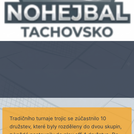
Tradičního turnaje trojic se zúčastnilo 10
družstev, které byly rozděleny do dvou skupin,