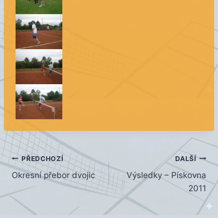
Navigace
PŘEDCHOZÍ
DALŠÍ
Okresní přebor dvojic
Výsledky – Pískovna
pro
2011
příspěvek