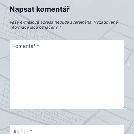
Napsat komentář
Vaše e-mailová adresa nebude zveřejněna.
Vyžadované
informace jsou označeny
*
Komentář
*
Jméno
*