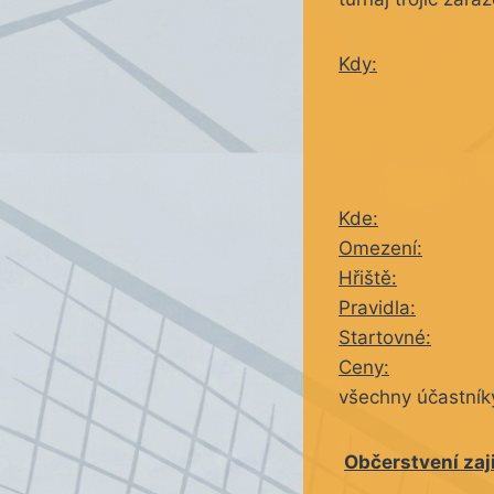
Kdy:
11. sr
Prezentac
Rozlosován
Začátek:
Kde:
Omezení:
Není ž
Hřiště:
3 kurty
Pravidla:
Dle pra
Startovné:
300,- 
Ceny:
Pro 1 – 3
všechny účastníky
Občerstvení zaj