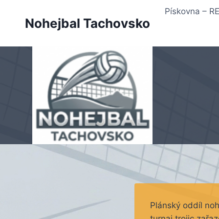
Přeskočit
Pískovna – 
na
Nohejbal Tachovsko
obsah
Plánský oddíl noh
turnaj trojic zař