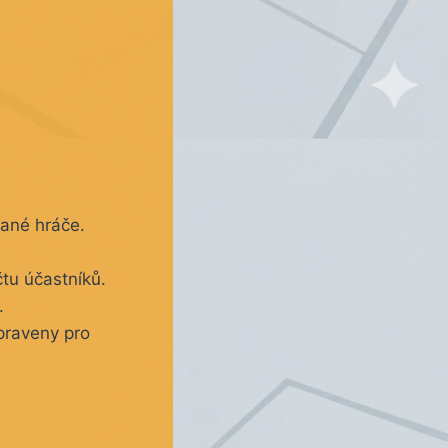
ané hráče.
u účastníků.
.
raveny pro