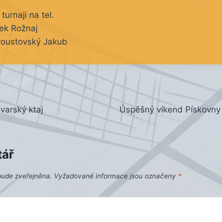
turnaji na tel.
ek Rožnaj
oustovský Jakub
ovarský ktaj
Úspěšný víkend Pískovny
tář
bude zveřejněna.
Vyžadované informace jsou označeny
*