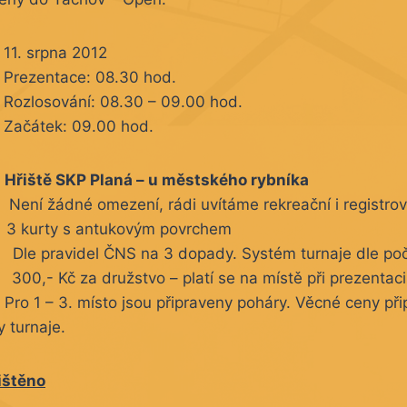
pna 2012
e: 08.30 hod.
í: 08.30 – 09.00 hod.
 09.00 hod.
Hřiště SKP Planá – u městského rybníka
ádné omezení, rádi uvítáme rekreační i registrov
 s antukovým povrchem
videl ČNS na 3 dopady. Systém turnaje dle počt
Kč za družstvo – platí se na místě při prezentaci
. místo jsou připraveny poháry. Věcné ceny přip
 turnaje.
ištěno