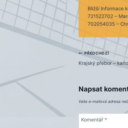
Bližší Informace k 
721522702 – Mar
702054035 – Chr
Navigace
PŘEDCHOZÍ
Krajský přebor – karl
pro
příspěvek
Napsat komen
Vaše e-mailová adresa ne
Komentář
*