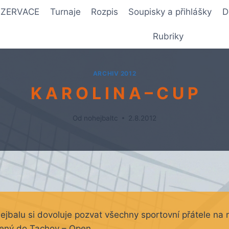
REZERVACE
Turnaje
Rozpis
Soupisky a přihlášky
D
Rubriky
ARCHIV 2012
K A R O L I N A – C U P
Od
nohejbaltc
2.8.2012
ejbalu si dovoluje pozvat všechny sportovní přátele na
azený do Tachov – Open.