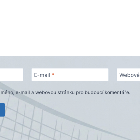
E-mail
*
Webové 
e jméno, e-mail a webovou stránku pro budoucí komentáře.