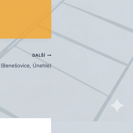
DALŠÍ
 (Benešovice, Únehle)