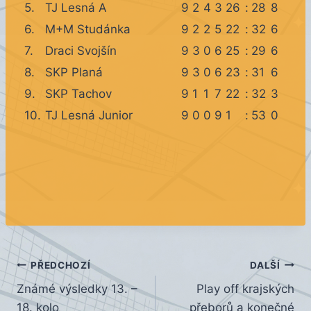
5.
TJ Lesná A
9
2
4
3
26
:
28
8
6.
M+M Studánka
9
2
2
5
22
:
32
6
7.
Draci Svojšín
9
3
0
6
25
:
29
6
8.
SKP Planá
9
3
0
6
23
:
31
6
9.
SKP Tachov
9
1
1
7
22
:
32
3
10.
TJ Lesná Junior
9
0
0
9
1
:
53
0
Navigace
PŘEDCHOZÍ
DALŠÍ
Známé výsledky 13. –
Play off krajských
pro
18. kolo
přeborů a konečné