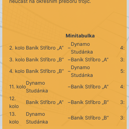
neúčast na okresním přeboru trojic.
Minitabulka
Dynamo
2. kolo
Baník Stříbro „A“
–
4
:
Studánka
3. kolo
Baník Stříbro „B“
–
Baník Stříbro „A“
3
:
Dynamo
4. kolo
Baník Stříbro „B“
–
5
:
Studánka
Dynamo
11. kolo
–
Baník Stříbro „A“
4
:
Studánka
12.
Baník Stříbro „A“
–
Baník Stříbro „B“
3
:
kolo
13.
Dynamo
–
Baník Stříbro „B“
3
:
kolo
Studánka