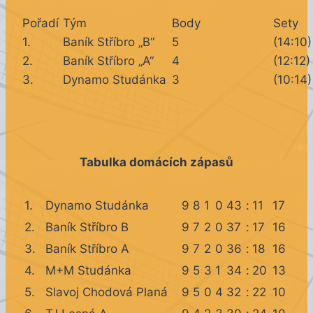
Pořadí
Tým
Body
Sety
1.
Baník Stříbro „B“
5
(14:10)
2.
Baník Stříbro „A“
4
(12:12)
3.
Dynamo Studánka
3
(10:14)
Tabulka domácích zápasů
1.
Dynamo Studánka
9
8
1
0
43
:
11
17
2.
Baník Stříbro B
9
7
2
0
37
:
17
16
3.
Baník Stříbro A
9
7
2
0
36
:
18
16
4.
M+M Studánka
9
5
3
1
34
:
20
13
5.
Slavoj Chodová Planá
9
5
0
4
32
:
22
10