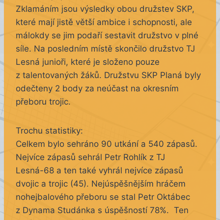
Zklamáním jsou výsledky obou družstev SKP,
které mají jistě větší ambice i schopnosti, ale
málokdy se jim podaří sestavit družstvo v plné
síle. Na posledním místě skončilo družstvo TJ
Lesná junioři, které je složeno pouze
z talentovaných žáků. Družstvu SKP Planá byly
odečteny 2 body za neúčast na okresním
přeboru trojic.
Trochu statistiky:
Celkem bylo sehráno 90 utkání a 540 zápasů.
Nejvíce zápasů sehrál Petr Rohlík z TJ
Lesná-68 a ten také vyhrál nejvíce zápasů
dvojic a trojic (45). Nejúspěšnějším hráčem
nohejbalového přeboru se stal Petr Oktábec
z Dynama Studánka s úspěšností 78%. Ten