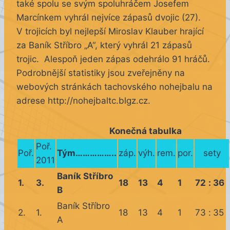
také spolu se svým spoluhráčem Josefem
Marcínkem vyhrál nejvíce zápasů dvojic (27).
V trojicích byl nejlepší Miroslav Klauber hrající
za Baník Stříbro „A“, který vyhrál 21 zápasů
trojic. Alespoň jeden zápas odehrálo 91 hráčů.
Podrobnější statistiky jsou zveřejněny na
webových stránkách tachovského nohejbalu na
adrese http://nohejbaltc.blgz.cz.
Konečná tabulka
Poř.
Poř.
Tým……………..
záp.
výh.
rem.
por.
sety
2011
Baník Stříbro
1.
3.
18
13
4
1
72
:
36
B
Baník Stříbro
2.
1.
18
13
4
1
73
:
35
A