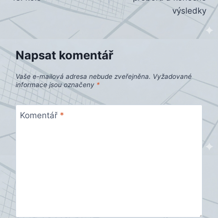
příspěvek
výsledky
Napsat komentář
Vaše e-mailová adresa nebude zveřejněna.
Vyžadované
informace jsou označeny
*
Komentář
*