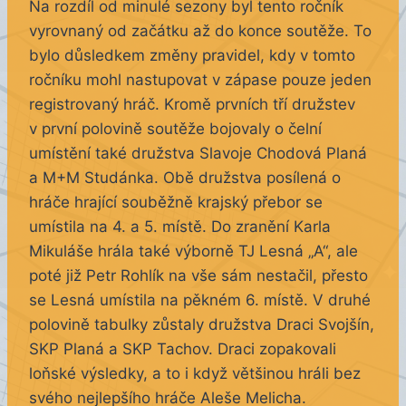
Na rozdíl od minulé sezony byl tento ročník
vyrovnaný od začátku až do konce soutěže. To
bylo důsledkem změny pravidel, kdy v tomto
ročníku mohl nastupovat v zápase pouze jeden
registrovaný hráč. Kromě prvních tří družstev
v první polovině soutěže bojovaly o čelní
umístění také družstva Slavoje Chodová Planá
a M+M Studánka. Obě družstva posílená o
hráče hrající souběžně krajský přebor se
umístila na 4. a 5. místě. Do zranění Karla
Mikuláše hrála také výborně TJ Lesná „A“, ale
poté již Petr Rohlík na vše sám nestačil, přesto
se Lesná umístila na pěkném 6. místě. V druhé
polovině tabulky zůstaly družstva Draci Svojšín,
SKP Planá a SKP Tachov. Draci zopakovali
loňské výsledky, a to i když většinou hráli bez
svého nejlepšího hráče Aleše Melicha.