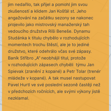
jim nedařilo, tak přijel a pomohl jim svou
zkušeností a klidem Jan Košťál st. Jeho
angažování na začátku sezony se nakonec
projevilo jako mistrovský manažerský tah
vedoucího družstva Ríši Beneše. Dynamu
Studánka k titulu chybělo v rozhodujících
momentech trochu štěstí, ale je to jediné
družstvo, které odehrálo včas své zápasy.
Baník Stříbro „A“ neobhájil titul, protože
v rozhodujících zápasech chyběli týmu Jan
Spievak (zranění z kopané) a Petr Tolar (trenér
mládeže v kopané). A tak musel nastupovat
Pavel Hurtl ve své poslední sezoně častěji než
v předchozích ročnících, ale svými výkony jistě
nezklamal.