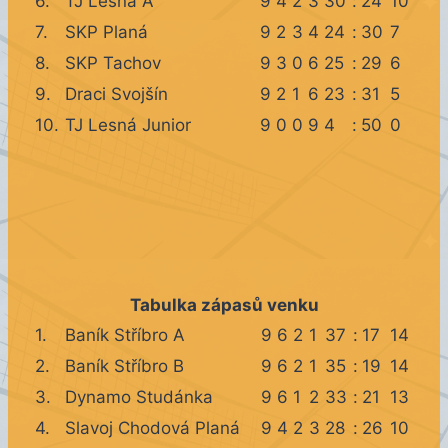
6.
TJ Lesná A
9
4
2
3
30
:
24
10
7.
SKP Planá
9
2
3
4
24
:
30
7
8.
SKP Tachov
9
3
0
6
25
:
29
6
9.
Draci Svojšín
9
2
1
6
23
:
31
5
10.
TJ Lesná Junior
9
0
0
9
4
:
50
0
Tabulka zápasů venku
1.
Baník Stříbro A
9
6
2
1
37
:
17
14
2.
Baník Stříbro B
9
6
2
1
35
:
19
14
3.
Dynamo Studánka
9
6
1
2
33
:
21
13
4.
Slavoj Chodová Planá
9
4
2
3
28
:
26
10