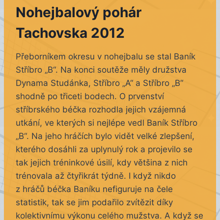
Nohejbalový pohár
Tachovska 2012
Přeborníkem okresu v nohejbalu se stal Baník
Stříbro „B“. Na konci soutěže měly družstva
Dynama Studánka, Stříbro „A“ a Stříbro „B“
shodně po třiceti bodech. O prvenství
stříbrského béčka rozhodla jejich vzájemná
utkání, ve kterých si nejlépe vedl Baník Stříbro
„B“. Na jeho hráčích bylo vidět velké zlepšení,
kterého dosáhli za uplynulý rok a projevilo se
tak jejich tréninkové úsilí, kdy většina z nich
trénovala až čtyřikrát týdně. I když nikdo
z hráčů béčka Baníku nefiguruje na čele
statistik, tak se jim podařilo zvítězit díky
kolektivnímu výkonu celého mužstva. A když se