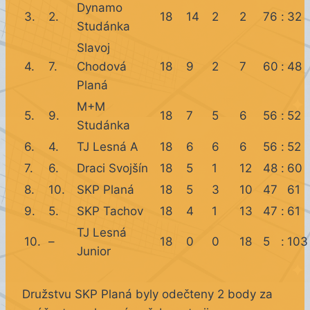
Dynamo
3.
2.
18
14
2
2
76
:
32
Studánka
Slavoj
4.
7.
Chodová
18
9
2
7
60
:
48
Planá
M+M
5.
9.
18
7
5
6
56
:
52
Studánka
6.
4.
TJ Lesná A
18
6
6
6
56
:
52
7.
6.
Draci Svojšín
18
5
1
12
48
:
60
8.
10.
SKP Planá
18
5
3
10
47
61
9.
5.
SKP Tachov
18
4
1
13
47
:
61
TJ Lesná
10.
–
18
0
0
18
5
:
103
Junior
Družstvu SKP Planá byly odečteny 2 body za