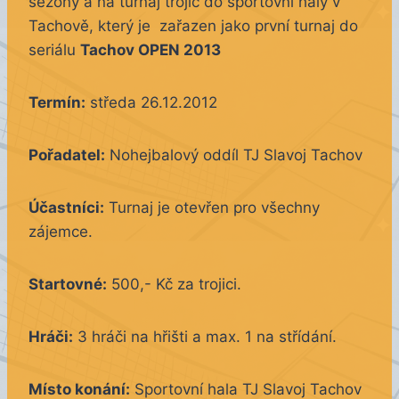
sezóny a na turnaj trojic do sportovní haly v
Tachově, který je zařazen jako první turnaj do
seriálu
Tachov OPEN 2013
Termín:
středa 26.12.2012
Pořadatel:
Nohejbalový oddíl TJ Slavoj Tachov
Účastníci:
Turnaj je otevřen pro všechny
zájemce.
Startovné:
500,- Kč za trojici.
Hráči:
3 hráči na hřišti a max. 1 na střídání.
Místo konání:
Sportovní hala TJ Slavoj Tachov