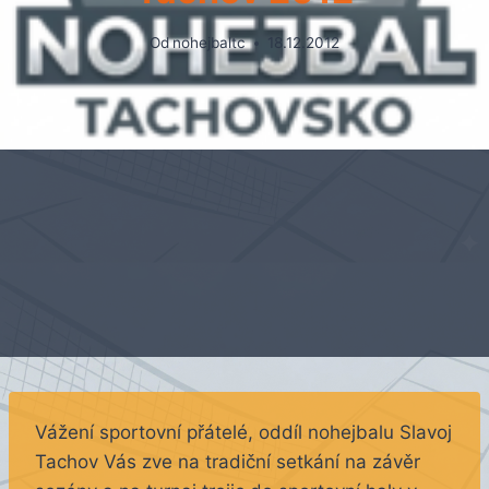
Od
nohejbaltc
18.12.2012
Vážení sportovní přátelé, oddíl nohejbalu Slavoj
Tachov Vás zve na tradiční setkání na závěr