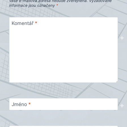
Vaše e-mailová adresa nebude zveřejněna.
Vyžadované
informace jsou označeny
*
Komentář
*
Jméno
*