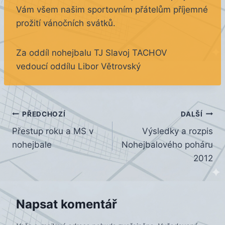
Vám všem našim sportovním přátelům příjemné
prožití vánočních svátků.
Za oddíl nohejbalu TJ Slavoj TACHOV
vedoucí oddílu Libor Větrovský
Navigace
PŘEDCHOZÍ
DALŠÍ
Přestup roku a MS v
Výsledky a rozpis
pro
nohejbale
Nohejbalového poháru
příspěvek
2012
Napsat komentář