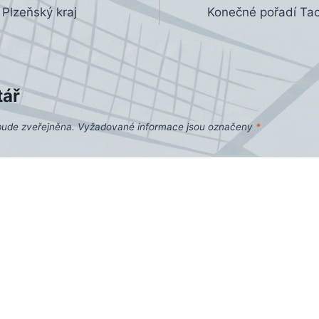
Plzeňský kraj
Konečné pořadí Ta
tář
bude zveřejněna.
Vyžadované informace jsou označeny
*