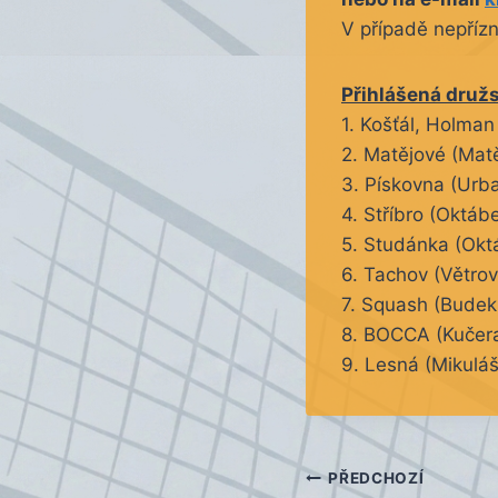
V případě nepřízn
Přihlášená druž
1. Košťál, Holman
2. Matějové (Matě
3. Pískovna (Urb
4. Stříbro (Oktáb
5. Studánka (Okt
6. Tachov (Větrov
7. Squash (Budek 
8. BOCCA (Kučera
9. Lesná (Mikuláš
Navigace
PŘEDCHOZÍ