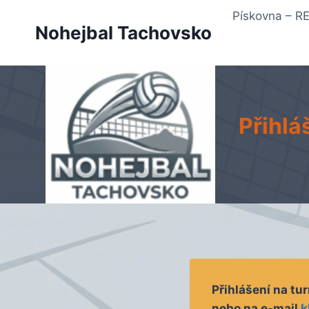
Přeskočit
Pískovna – 
na
Nohejbal Tachovsko
obsah
Přihlá
Přihlášení na tu
nebo na e-mail
k