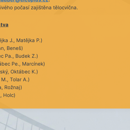
ivého počasí zajištěna tělocvična.
stva
jka J., Matějka P.)
an, Beneš)
ec Pa., Budek Z.)
ábec Pe., Marcínek)
ský, Oktábec K.)
M., Tolar A.)
, Rožnaj)
, Holc)