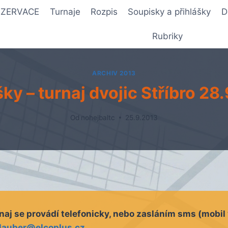
REZERVACE
Turnaje
Rozpis
Soupisky a přihlášky
D
Rubriky
ARCHIV 2013
šky – turnaj dvojic Stříbro 28
Od
nohejbaltc
25.9.2013
rnaj se provádí telefonicky, nebo zasláním sms (mobil 
lauber@elcoplus.cz
.