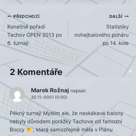
Navigace
PŘEDCHOZÍ
DALŠÍ
Konečné pořadí
Statistiky
pro
Tachov OPEN 2013 po
nohejbalového poháru
příspěvek
6. turnaji
po 14. kole
2 Komentáře
Marek Rožnaj
napsal:
30.11.-0001 (0:00)
Pěkný turnaj! Myslim ale, že neskákavé balony
nebyly důvodem porážky Tachova od famozní
Boccy
, která samozřejmě měla v Plánu