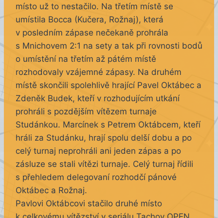
místo už to nestačilo. Na třetím místě se
umístila Bocca (Kučera, Rožnaj), která
v posledním zápase nečekaně prohrála
s Mnichovem 2:1 na sety a tak při rovnosti bodů
o umístění na třetím až pátém místě
rozhodovaly vzájemné zápasy. Na druhém
místě skončili spolehlivě hrající Pavel Oktábec a
Zdeněk Budek, kteří v rozhodujícím utkání
prohráli s pozdějším vítězem turnaje
Studánkou. Marcínek s Petrem Oktábcem, kteří
hráli za Studánku, hrají spolu delší dobu a po
celý turnaj neprohráli ani jeden zápas a po
zásluze se stali vítězi turnaje. Celý turnaj řídili
s přehledem delegovaní rozhodčí pánové
Oktábec a Rožnaj.
Pavlovi Oktábcovi stačilo druhé místo
k celkovému vítězství v seriálu Tachov OPEN,