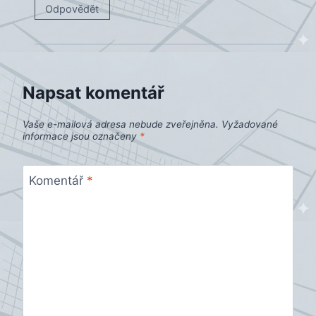
Odpovědět
Napsat komentář
Vaše e-mailová adresa nebude zveřejněna.
Vyžadované
informace jsou označeny
*
Komentář
*