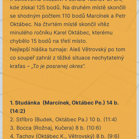
kde získal 125 bodů. Na druhém místě skončili
se shodným počtem 110 bodů Marcínek a Petr
Oktábec. Na čtvrtém místě skončil vítěz
minulého ročníku Karel Oktábec, kterému
chybělo 15 bodů na třetí místo.
Nejlepší hláška turnaje: Aleš Větrovský po tom
co soupeř zahrál z těžké situace nechytatelný
kraťas –
„To je posranej okres“.
1. Studánka (Marcínek, Oktábec Pe.) 14 b.
(14:2)
2. Stříbro (Budek, Oktábec Pa.) 10 b. (11:4)
3. Bocca (Rožnaj, Kučera) 8 b. (10:6)
4. Tachov (Oktábec K., Větrovský) 8 b. (9:6)