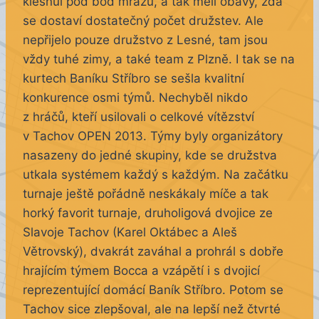
klesnul pod bod mrazu, a tak měli obavy, zda
se dostaví dostatečný počet družstev. Ale
nepřijelo pouze družstvo z Lesné, tam jsou
vždy tuhé zimy, a také team z Plzně. I tak se na
kurtech Baníku Stříbro se sešla kvalitní
konkurence osmi týmů. Nechyběl nikdo
z hráčů, kteří usilovali o celkové vítězství
v Tachov OPEN 2013. Týmy byly organizátory
nasazeny do jedné skupiny, kde se družstva
utkala systémem každý s každým. Na začátku
turnaje ještě pořádně neskákaly míče a tak
horký favorit turnaje, druholigová dvojice ze
Slavoje Tachov (Karel Oktábec a Aleš
Větrovský), dvakrát zaváhal a prohrál s dobře
hrajícím týmem Bocca a vzápětí i s dvojicí
reprezentující domácí Baník Stříbro. Potom se
Tachov sice zlepšoval, ale na lepší než čtvrté