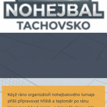
Od
nohejbaltc
30.9.2013
Když ráno organizátoři nohejbalového turnaje
přišli připravovat hřiště a teploměr po ránu