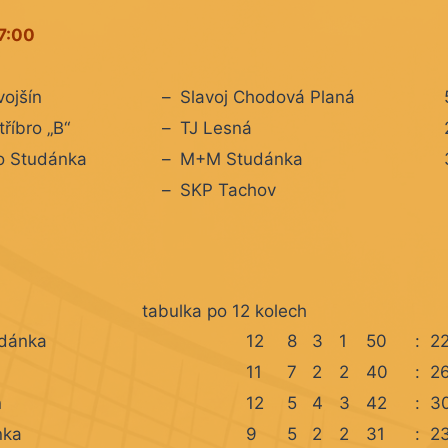
7:00
vojšín
–
Slavoj Chodová Planá
tříbro „B“
–
TJ Lesná
 Studánka
–
M+M Studánka
–
SKP Tachov
tabulka po 12 kolech
dánka
12
8
3
1
50
:
2
11
7
2
2
40
:
2
n
12
5
4
3
42
:
3
nka
9
5
2
2
31
:
2