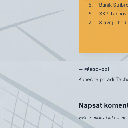
5.
Baník Stříbro
6.
SKP Tachov
7.
Slavoj Chod
Navigace
PŘEDCHOZÍ
Konečné pořadí Tac
pro
příspěvek
Napsat komen
Vaše e-mailová adresa ne