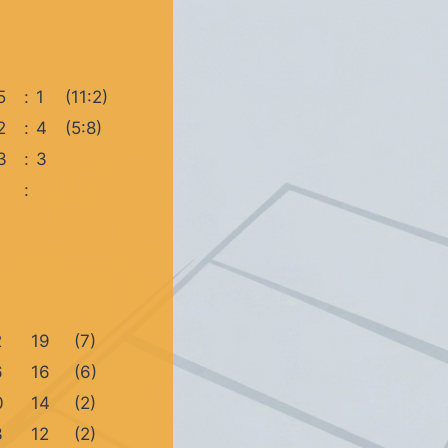
5
:
1
(11:2)
2
:
4
(5:8)
3
:
3
:
2
19
(7)
6
16
(6)
0
14
(2)
3
12
(2)