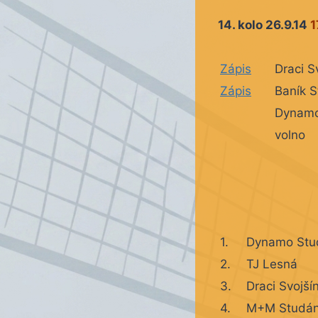
14. kolo 26.9.14
1
Zápis
Draci S
Zápis
Baník S
Dynamo
volno
1.
Dynamo Stu
2.
TJ Lesná
3.
Draci Svojší
4.
M+M Studá