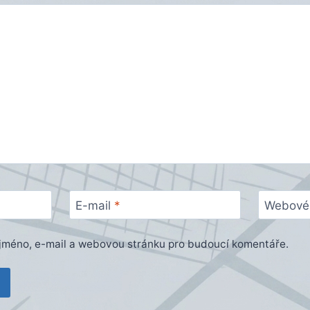
E-mail
*
Webové 
e jméno, e-mail a webovou stránku pro budoucí komentáře.