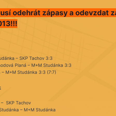
usí odehrát zápasy a odevzdat z
013!!!
udánka –
SKP Tachov 3:3
Chodová Planá –
M+M Studánka 3:3
á –
M+M Studánka 3:3 (7:7)
:
 –
SKP Tachov
Studánka –
M+M Studánka