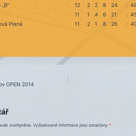
 „B“
12
2
2
8
24
:
4
11
1
4
6
21
:
4
ová Planá
11
2
1
8
26
:
4
hov OPEN 2014
tář
bude zveřejněna.
Vyžadované informace jsou označeny
*