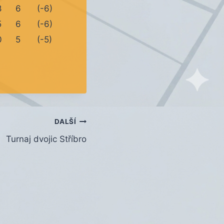
8
6
(-6)
5
6
(-6)
0
5
(-5)
DALŠÍ
Turnaj dvojic Stříbro