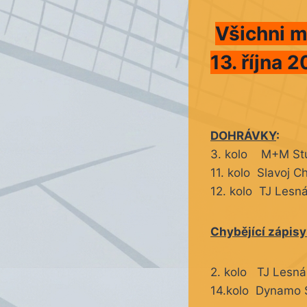
Všichni m
13. října 2
DOHRÁVKY
:
3. kolo M+M St
11. kolo Slavoj 
12. kolo TJ Lesn
Chybějící zápisy
2. kolo
TJ Lesná
14.kolo
Dynamo 