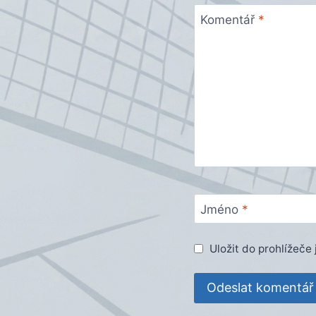
Komentář
*
Jméno
*
Uložit do prohlížeč