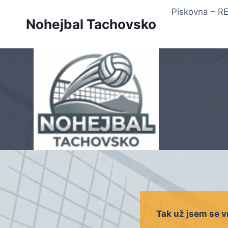
Přeskočit
Pískovna – 
na
Nohejbal Tachovsko
obsah
Tak už jsem se vr