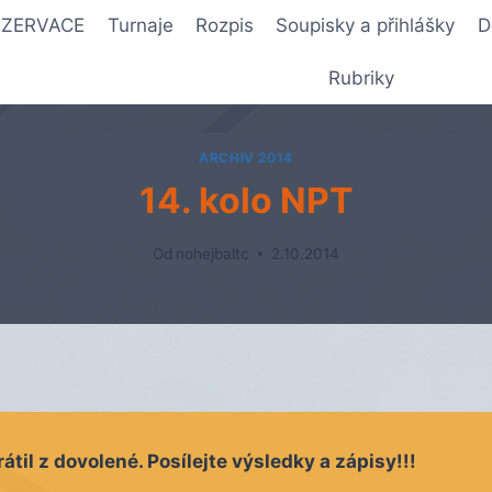
REZERVACE
Turnaje
Rozpis
Soupisky a přihlášky
D
Rubriky
ARCHIV 2014
14. kolo NPT
Od
nohejbaltc
2.10.2014
átil z dovolené. Posílejte výsledky a zápisy!!!