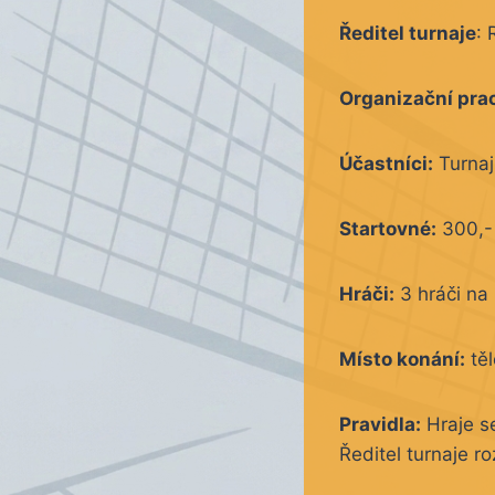
Ředitel turnaje
: 
Organizační pra
Účastníci:
Turnaj
Startovné:
300,-
Hráči:
3 hráči na 
Místo konání:
těl
Pravidla:
Hraje s
Ředitel turnaje r