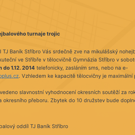
jbalového turnaje trojic
 TJ Baník Stříbro Vás srdečně zve na mikulášský nohejb
uskuteční ve Stříbře v tělocvičně Gymnázia Stříbro v sobo
 do 1.12. 2014
telefonicky, zasláním sms, nebo na e-
oplus.cz
. Vzhledem ke kapacitě tělocvičny je maximální
vedeno slavnostní vyhodnocení okresních soutěží za rok
a okresního přeboru. Zbytek do 10 družstev bude dopln
alový oddíl TJ Baník Stříbro