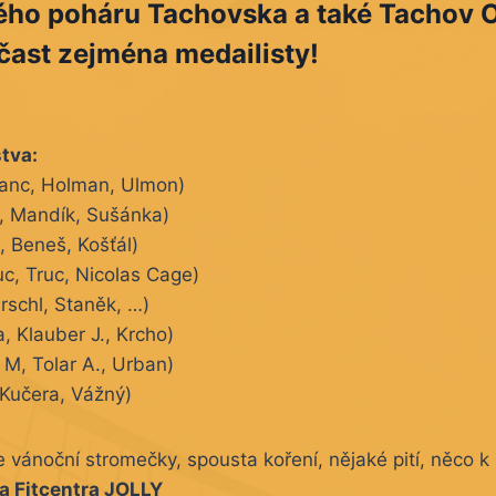
ého poháru Tachovska a také Tachov 
čast zejména medailisty!
tva:
tanc, Holman, Ulmon)
ý, Mandík, Sušánka)
 Beneš, Košťál)
ruc, Truc, Nicolas Cage)
rschl, Staněk, …)
a, Klauber J., Krcho)
M, Tolar A., Urban)
 Kučera, Vážný)
 vánoční stromečky, spousta koření, nějaké pití, něco k
 a Fitcentra JOLLY