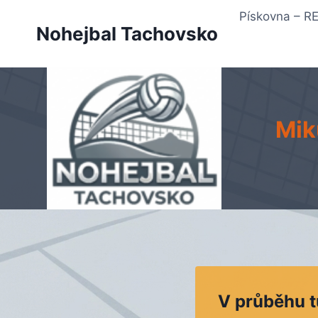
Přeskočit
Pískovna – 
na
Nohejbal Tachovsko
obsah
Miku
V průběhu t