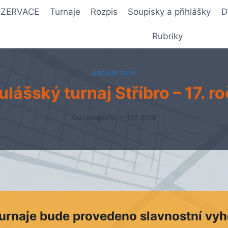
REZERVACE
Turnaje
Rozpis
Soupisky a přihlášky
D
Rubriky
ARCHIV 2014
lášský turnaj Stříbro – 17. r
Od
nohejbaltc
1.12.2014
urnaje bude provedeno slavnostní vy