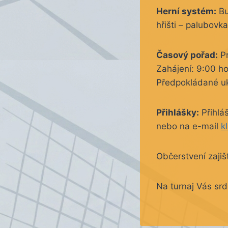
Herní systém:
Bu
hřišti – palubovk
Časový pořad:
Pr
Zahájení: 9:00 h
Předpokládané uk
Přihlášky:
Přihláš
nebo na e-mail
k
Občerstvení zajiš
Na turnaj Vás srd