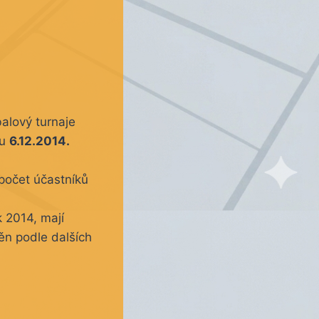
alový turnaje
tu
6.12.2014.
 počet účastníků
 2014, mají
ěn podle dalších