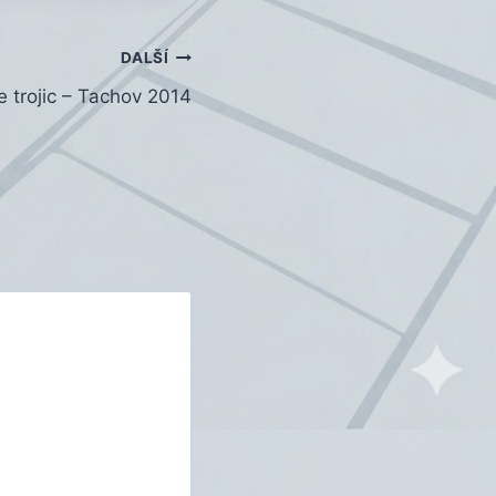
DALŠÍ
e trojic – Tachov 2014