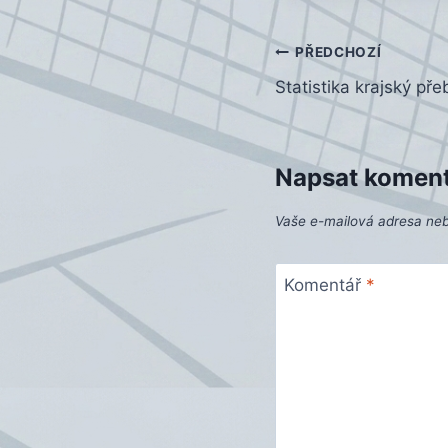
Navigace
PŘEDCHOZÍ
Statistika krajský pře
pro
příspěvek
Napsat komen
Vaše e-mailová adresa ne
Komentář
*