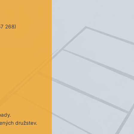
57 268)
pady.
šených družstev.