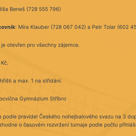
Ríša Beneš (728 555 796)
covník
: Míra Klauber (728 067 042) a Petr Tolar (602 4
 je otevřen pro všechny zájemce.
 Kč.
hřišti a max. 1 na střídání.
ocvična Gymnázium Stříbro
e podle pravidel Českého nohejbalového svazu na 3 do
ozhodne o časovém rozvržení turnaje podle počtu přihlá