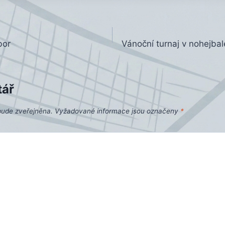
bor
Vánoční turnaj v nohejbal
tář
bude zveřejněna.
Vyžadované informace jsou označeny
*