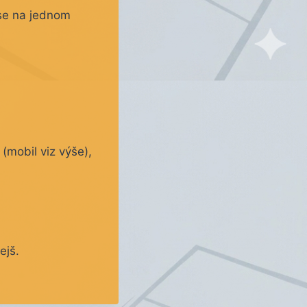
 se na jednom
(mobil viz výše),
ejš.