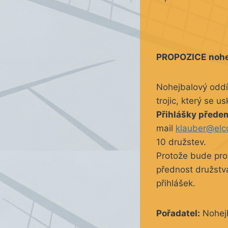
PROPOZICE
nohe
Nohejbalový oddíl
trojic, který se 
Přihlášky předem
mail
klauber@elc
10 družstev.
Protože bude pro
přednost družstv
přihlášek.
Pořadatel:
Nohejb