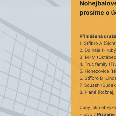
Nohejbalov
prosíme o ú
Přihlášená družs
1.
Stříbro A (Šich
2. Do háje (Hrub
3. M+M (Oktábec,
4. Truc family (T
5. Honezovice (Hi
6. Stříbro B (Lind
7. Squash (Budek 
8. Planá (Rožnaj,
Ceny jako obvykle
+ pivo z
Pizzerie