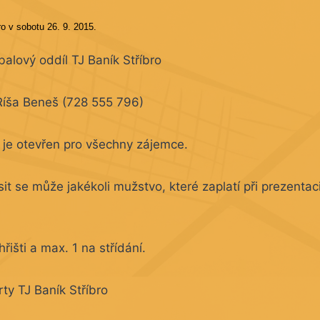
o v sobotu 26. 9. 2015.
alový oddíl TJ Baník Stříbro
Ríša Beneš (728 555 796)
 je otevřen pro všechny zájemce.
sit se může jakékoli mužstvo, které zaplatí při prezentac
řišti a max. 1 na střídání.
ty TJ Baník Stříbro