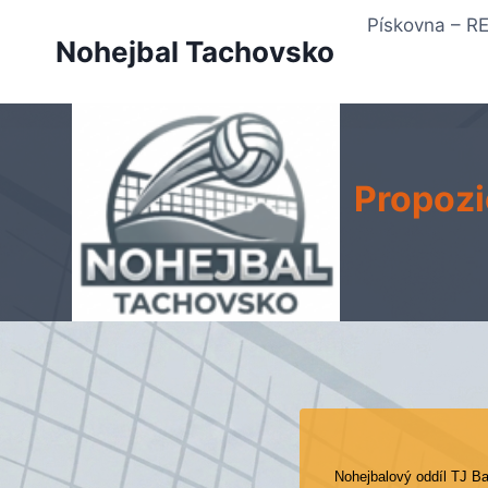
Přeskočit
Pískovna – 
na
Nohejbal Tachovsko
obsah
Propozic
Nohejbalový oddíl TJ Ba