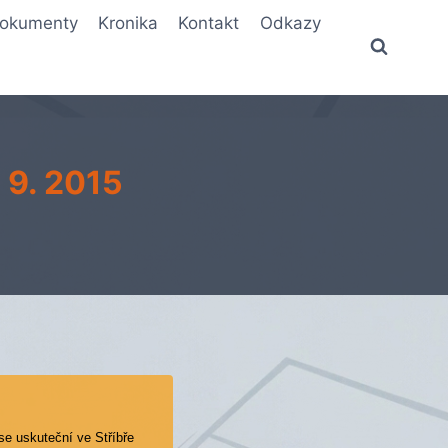
okumenty
Kronika
Kontakt
Odkazy
. 9. 2015
se uskuteční ve Stříbře