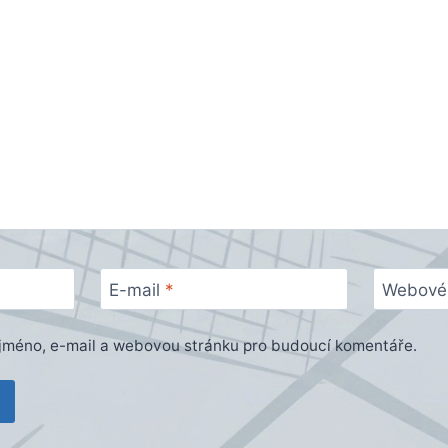
E-mail
*
Webové 
e jméno, e-mail a webovou stránku pro budoucí komentáře.