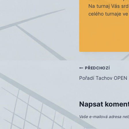
Na turnaj Vás sr
celého turnaje ve
Navigace
PŘEDCHOZÍ
Pořadí Tachov OPEN 2
pro
příspěvek
Napsat komen
Vaše e-mailová adresa ne