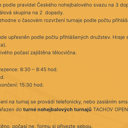
e podle pravidel Českého nohejbalového svazu na 3 do
nálová skupina na 2 dopady.
ozhodne o časovém rozvržení turnaje podle počtu přihlá
de upřesněn podle počtu přihlášených družstev. Hraje 
ka).
ivého počasí zajištěna tělocvična.
ezence: 8:30 – 8:45 hod.
od.
ončení: 15:30 hod.
ení na turnaj se provádí telefonicky, nebo zasláním sms
zařazen do
turné nohejbalových turnajů
TACHOV OPEN 
těno, počasí ne, formu si přivezte sebou.