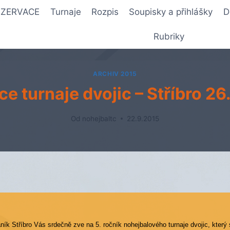
REZERVACE
Turnaje
Rozpis
Soupisky a přihlášky
D
Rubriky
ARCHIV 2015
e turnaje dvojic – Stříbro 26
Od
nohejbaltc
22.9.2015
ník Stříbro Vás srdečně zve na 5. ročník nohejbalového turnaje dvojic, který 