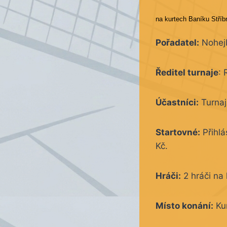
na kurtech Baníku Stříbr
Pořadatel:
Nohejb
Ředitel turnaje
: 
Účastníci:
Turnaj
Startovné:
Přihlá
Kč.
Hráči:
2 hráči na h
Místo konání:
Kur