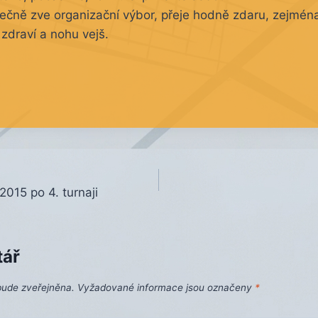
dečně zve organizační výbor, přeje hodně zdaru, zejmén
 zdraví a nohu vejš.
015 po 4. turnaji
tář
bude zveřejněna.
Vyžadované informace jsou označeny
*