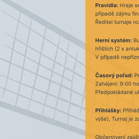
Pravidla:
Hraje s
případě zájmu fi
Ředitel turnaje r
Herní systém:
Bu
hřištích (2 x antu
V případě nepřízn
Časový pořad:
Pr
Zahájení: 9:00 h
Předpokládané uk
Přihlášky:
Přihláš
výše),
Turnaj je 
Občerstvení zajiš