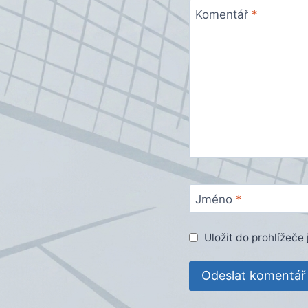
Komentář
*
Jméno
*
Uložit do prohlížeč