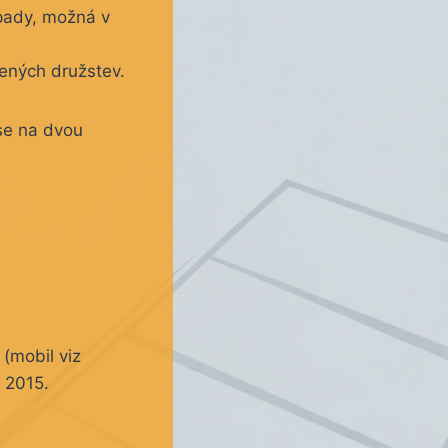
pady, možná v
šených družstev.
se na dvou
 (mobil viz
2015.