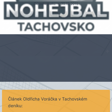
Od
nohejbaltc
30.12.2015
Článek Oldřicha Voráčka v Tachovském
deníku: