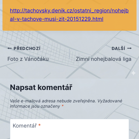
http://tachovsky.denik.cz/ostatni_region/nohejb
al-v-tachove-musi-zit-20151229.html
Navigace
PŘEDCHOZÍ
DALŠÍ
Foto z Vánočáku
Zimní nohejbalová liga
pro
příspěvek
Napsat komentář
Vaše e-mailová adresa nebude zveřejněna.
Vyžadované
informace jsou označeny
*
Komentář
*