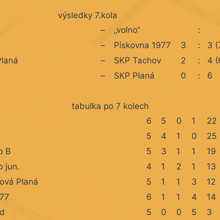
výsledky 7.kola
–
„volno“
:
–
Pískovna 1977
3
:
3 (
Planá
–
SKP Tachov
2
:
4 (
–
SKP Planá
0
:
6
tabulka po 7 kolech
6
5
0
1
22
5
4
1
0
25
o B
5
3
1
1
19
o jun.
4
1
2
1
13
ová Planá
5
1
1
3
12
977
6
1
1
4
14
zd
5
0
0
5
3