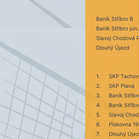
Baník Stříbro B
Baník Stříbro jun.
Slavoj Chodová 
Dlouhý Újezd
1.
SKP Tachov
2.
SKP Planá
3.
Baník Stříbr
4.
Baník Stříbr
5.
Slavoj Chod
6.
Pískovna 1
7.
Dlouhý Úje