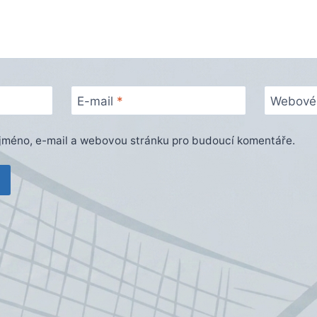
E-mail
*
Webové 
e jméno, e-mail a webovou stránku pro budoucí komentáře.