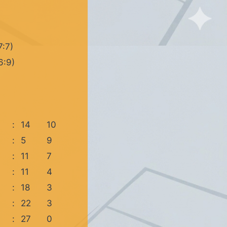
7:7)
6:9)
:
14
10
:
5
9
:
11
7
:
11
4
:
18
3
:
22
3
:
27
0