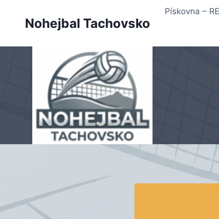
Přeskočit
Pískovna – 
na
Nohejbal Tachovsko
obsah