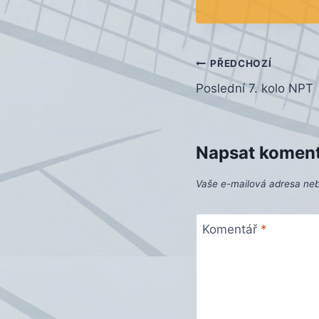
Navigace
PŘEDCHOZÍ
Poslední 7. kolo NPT
pro
příspěvek
Napsat komen
Vaše e-mailová adresa ne
Komentář
*