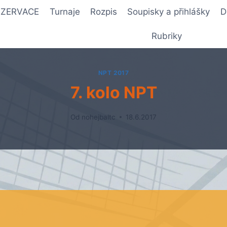
REZERVACE
Turnaje
Rozpis
Soupisky a přihlášky
D
Rubriky
NPT 2017
7. kolo NPT
Od
nohejbaltc
18.6.2017