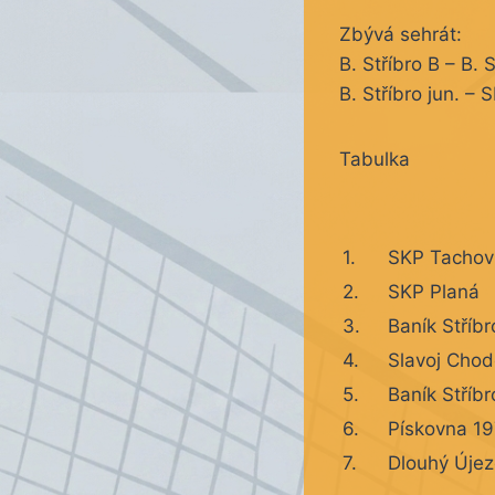
Zbývá sehrát:
B. Stříbro B – B. S
B. Stříbro jun. – 
Tabulka
1.
SKP Tachov
2.
SKP Planá
3.
Baník Stříbr
4.
Slavoj Chod
5.
Baník Stříbr
6.
Pískovna 1
7.
Dlouhý Úje