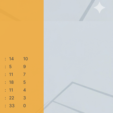
:
14
10
:
5
9
:
11
7
:
18
5
:
11
4
:
22
3
:
33
0