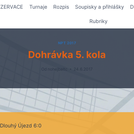
REZERVACE
Turnaje
Rozpis
Soupisky a přihlášky
D
Rubriky
NPT 2017
Dohrávka 5. kola
Od
nohejbaltc
24.6.2017
Dlouhý Újezd 6:0