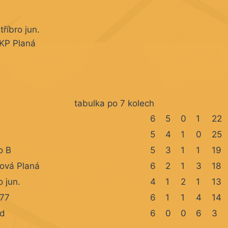
tříbro jun.
SKP Planá
tabulka po 7 kolech
6
5
0
1
22
5
4
1
0
25
o B
5
3
1
1
19
ová Planá
6
2
1
3
18
o jun.
4
1
2
1
13
977
6
1
1
4
14
zd
6
0
0
6
3