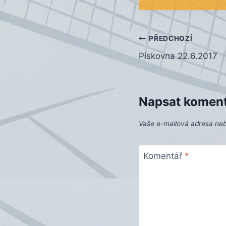
Navigace
PŘEDCHOZÍ
Pískovna 22.6.2017
pro
příspěvek
Napsat komen
Vaše e-mailová adresa ne
Komentář
*