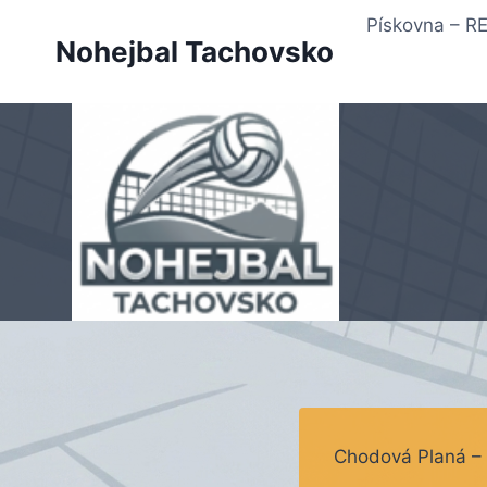
Přeskočit
Pískovna – 
na
Nohejbal Tachovsko
obsah
Chodová Planá – 