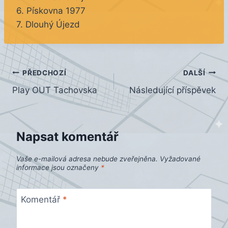
6. Pískovna 1977
7. Dlouhý Újezd
Navigace
PŘEDCHOZÍ
DALŠÍ
Play OUT Tachovska
Následující příspěvek
pro
příspěvek
Napsat komentář
Vaše e-mailová adresa nebude zveřejněna.
Vyžadované
informace jsou označeny
*
Komentář
*