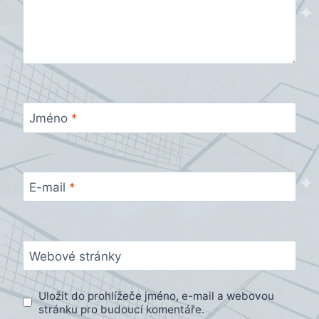
Jméno
*
E-mail
*
Webové stránky
Uložit do prohlížeče jméno, e-mail a webovou
stránku pro budoucí komentáře.