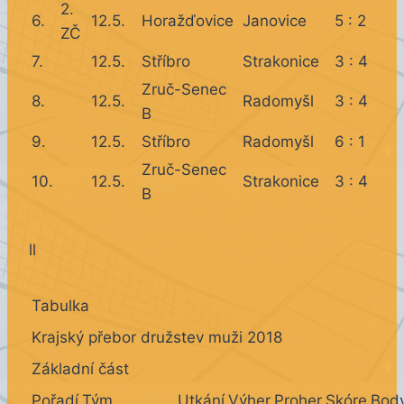
2.
6.
12.5.
Horažďovice
Janovice
5 : 2
ZČ
7.
12.5.
Stříbro
Strakonice
3 : 4
Zruč-Senec
8.
12.5.
Radomyšl
3 : 4
B
9.
12.5.
Stříbro
Radomyšl
6 : 1
Zruč-Senec
10.
12.5.
Strakonice
3 : 4
B
ll
Tabulka
Krajský přebor družstev muži 2018
Základní část
Pořadí
Tým
Utkání
Výher
Proher
Skóre
Bod