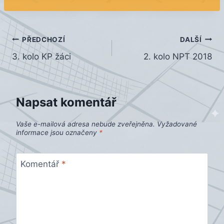
Navigace
PŘEDCHOZÍ
DALŠÍ
3. kolo KP žáci
2. kolo NPT 2018
pro
příspěvek
Napsat komentář
Vaše e-mailová adresa nebude zveřejněna.
Vyžadované
informace jsou označeny
*
Komentář
*