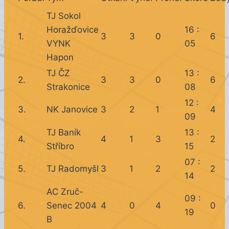
TJ Sokol
Horažďovice
16 :
1.
3
3
0
6
VYNK
05
Hapon
TJ ČZ
13 :
2.
3
3
0
6
Strakonice
08
12 :
3.
NK Janovice
3
2
1
4
09
TJ Baník
13 :
4.
4
1
3
2
Stříbro
15
07 :
5.
TJ Radomyšl
3
1
2
2
14
AC Zruč-
09 :
6.
Senec 2004
4
0
4
0
19
B