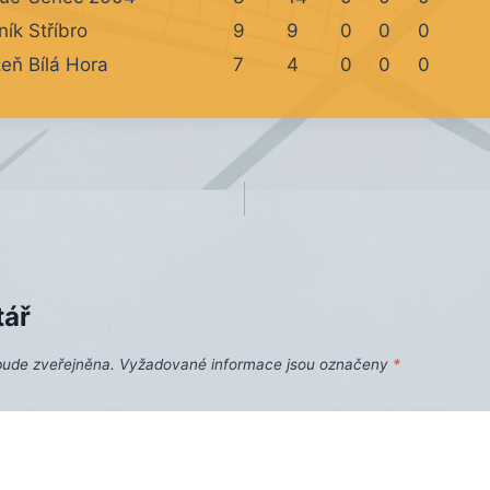
ník Stříbro
9
9
0
0
0
zeň Bílá Hora
7
4
0
0
0
tář
bude zveřejněna.
Vyžadované informace jsou označeny
*