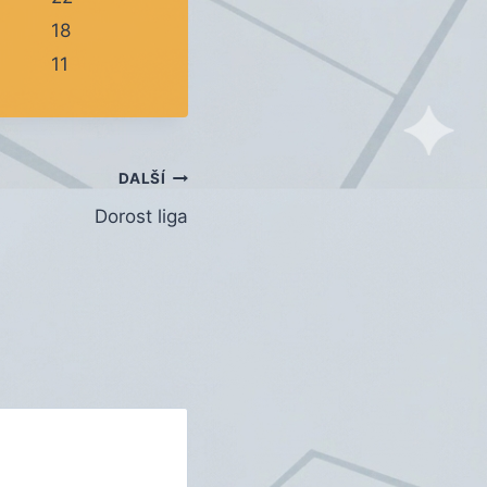
18
11
DALŠÍ
Dorost liga