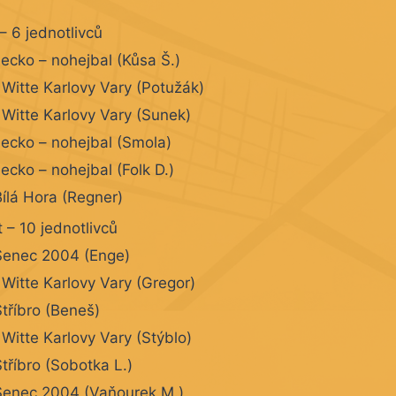
 – 6 jednotlivců
cko – nohejbal (Kůsa Š.)
 Witte Karlovy Vary (Potužák)
 Witte Karlovy Vary (Sunek)
cko – nohejbal (Smola)
cko – nohejbal (Folk D.)
Bílá Hora (Regner)
 – 10 jednotlivců
Senec 2004 (Enge)
 Witte Karlovy Vary (Gregor)
Stříbro (Beneš)
 Witte Karlovy Vary (Stýblo)
tříbro (Sobotka L.)
Senec 2004 (Vaňourek M.)