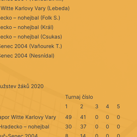
 Witte Karlovy Vary (Lebeda)
cko – nohejbal (Folk S.)
cko – nohejbal (Král)
cko – nohejbal (Csukas)
enec 2004 (Vaňourek T.)
Senec 2004 (Nesnídal)
ružstev žáků 2020
Turnaj číslo
1
2
3
4
5
apor Witte Karlovy Vary
49
41
0
0
0
radecko – nohejbal
30
37
0
0
0
ruč-Senec 2004
8
14
0
0
0