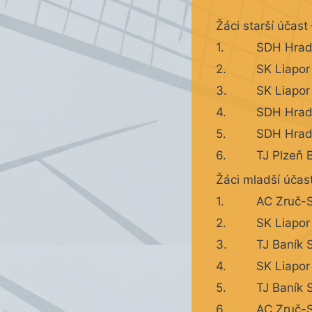
Žáci starší účast
1.
SDH Hrade
2.
SK Liapor
3.
SK Liapor
4.
SDH Hrade
5.
SDH Hrade
6.
TJ Plzeň 
Žáci mladší účast
1.
AC Zruč-
2.
SK Liapor
3.
TJ Baník 
4.
SK Liapor
5.
TJ Baník S
6.
AC Zruč-