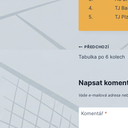
4.
TJ Ba
5.
TJ Pl
Navigace
PŘEDCHOZÍ
Tabulka po 6 kolech
pro
příspěvek
Napsat komen
Vaše e-mailová adresa ne
Komentář
*