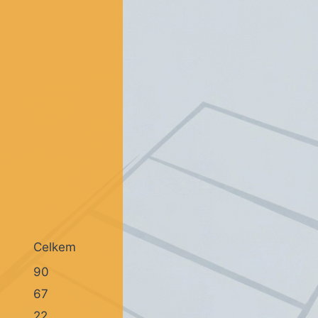
Celkem
90
67
22