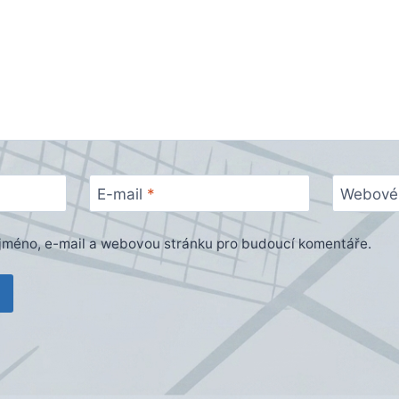
E-mail
*
Webové 
e jméno, e-mail a webovou stránku pro budoucí komentáře.