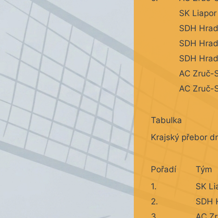
SK Liapor
SDH Hrade
SDH Hrade
SDH Hrade
AC Zruč-S
AC Zruč-
Tabulka
Krajský přebor d
Pořadí
Tým
1.
SK Li
2.
SDH H
3.
AC Z