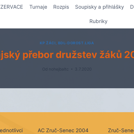
REZERVACE
Turnaje
Rozpis
Soupisky a přihlášky
D
Rubriky
KP ŽÁCI, BDL-DOROST.LIGA
jský přebor družstev žáků 
Od
nohejbaltc
3.7.2020
jednotlivci
AC Zruč-Senec 2004
Zruč-Sene