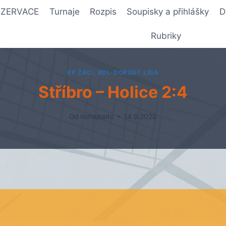
REZERVACE
Turnaje
Rozpis
Soupisky a přihlášky
D
Rubriky
KP ŽÁCI, BDL-DOROST.LIGA
Stříbro – Holice 2:4
Od
nohejbaltc
14.9.2020