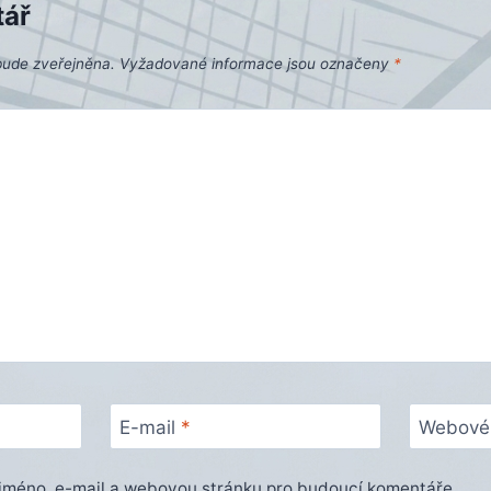
tář
bude zveřejněna.
Vyžadované informace jsou označeny
*
E-mail
*
Webové 
e jméno, e-mail a webovou stránku pro budoucí komentáře.