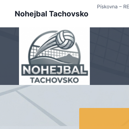
Přeskočit
Pískovna – 
na
Nohejbal Tachovsko
obsah