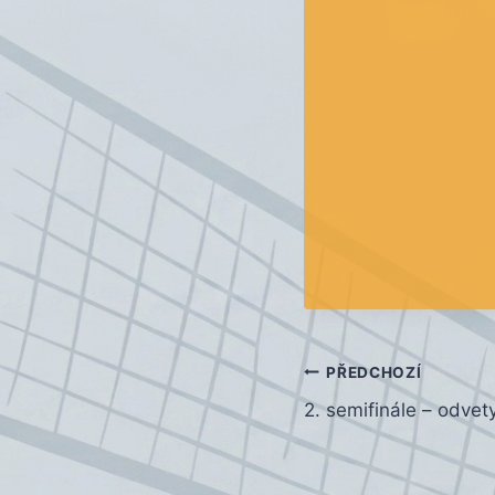
Navigace
PŘEDCHOZÍ
2. semifinále – odvet
pro
příspěvek