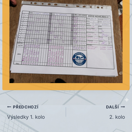
Navigace
PŘEDCHOZÍ
DALŠÍ
Výsledky 1. kolo
2. kolo
pro