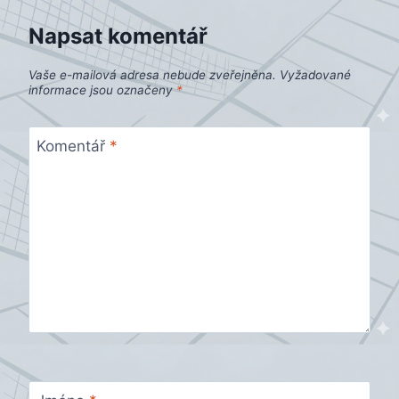
příspěvek
Napsat komentář
Vaše e-mailová adresa nebude zveřejněna.
Vyžadované
informace jsou označeny
*
Komentář
*