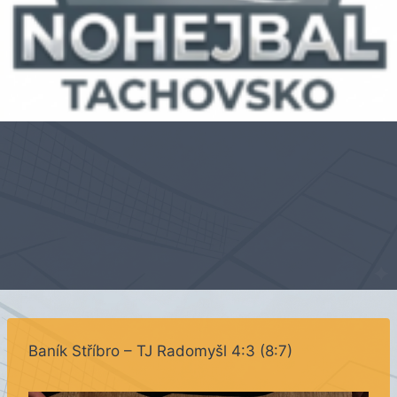
Baník Stříbro – TJ Radomyšl 4:3 (8:7)