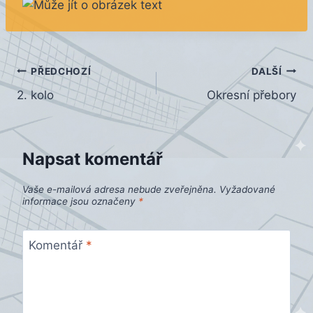
Navigace
PŘEDCHOZÍ
DALŠÍ
2. kolo
Okresní přebory
pro
příspěvek
Napsat komentář
Vaše e-mailová adresa nebude zveřejněna.
Vyžadované
informace jsou označeny
*
Komentář
*