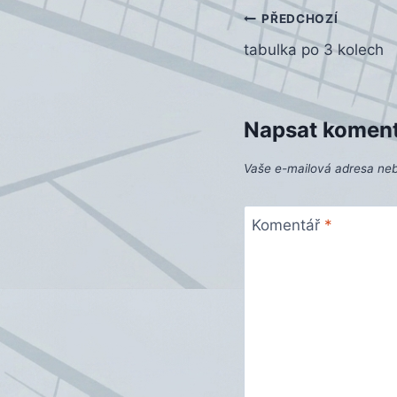
Navigace
PŘEDCHOZÍ
tabulka po 3 kolech
pro
příspěvek
Napsat komen
Vaše e-mailová adresa ne
Komentář
*