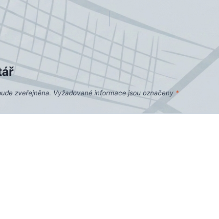
tář
bude zveřejněna.
Vyžadované informace jsou označeny
*