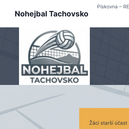
Přeskočit
Pískovna – 
na
Nohejbal Tachovsko
obsah
Žáci starší účast 