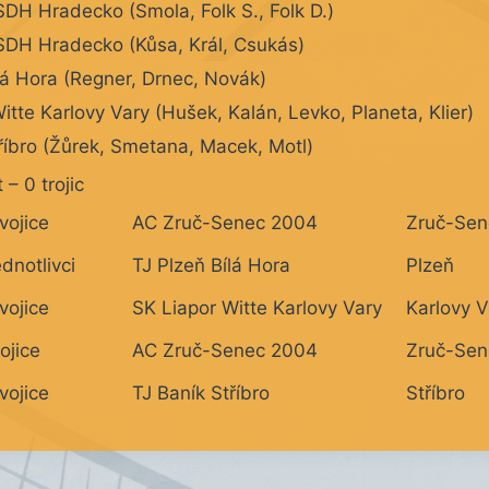
DH Hradecko (Smola, Folk S., Folk D.)
DH Hradecko (Kůsa, Král, Csukás)
lá Hora (Regner, Drnec, Novák)
itte Karlovy Vary (Hušek, Kalán, Levko, Planeta, Klier)
říbro (Žůrek, Smetana, Macek, Motl)
 – 0 trojic
vojice
AC Zruč-Senec 2004
Zruč-Sen
ednotlivci
TJ Plzeň Bílá Hora
Plzeň
vojice
SK Liapor Witte Karlovy Vary
Karlovy V
rojice
AC Zruč-Senec 2004
Zruč-Sen
vojice
TJ Baník Stříbro
Stříbro