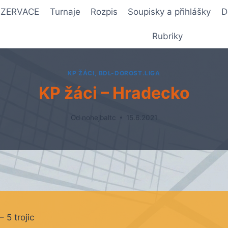
REZERVACE
Turnaje
Rozpis
Soupisky a přihlášky
D
Rubriky
KP ŽÁCI, BDL-DOROST.LIGA
KP žáci – Hradecko
Od
nohejbaltc
15.6.2021
– 5 trojic