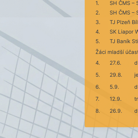
1.
SH ČMS – S
2.
SH ČMS – S
3.
TJ Plzeň Bí
4.
SK Liapor W
5.
TJ Baník St
Žáci mladší účast
4.
27.6.
d
5.
29.8.
j
6.
5.9.
d
7.
12.9.
t
8.
26.9.
d