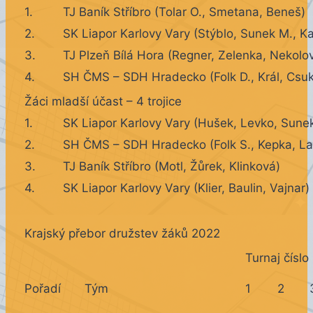
1.
TJ Baník Stříbro (Tolar O., Smetana, Beneš)
2.
SK Liapor Karlovy Vary (Stýblo, Sunek M., Ka
3.
TJ Plzeň Bílá Hora (Regner, Zelenka, Nekolov
4.
SH ČMS – SDH Hradecko (Folk D., Král, Csu
Žáci mladší účast – 4 trojice
1.
SK Liapor Karlovy Vary (Hušek, Levko, Sunek
2.
SH ČMS – SDH Hradecko (Folk S., Kepka, La
3.
TJ Baník Stříbro (Motl, Žůrek, Klinková)
4.
SK Liapor Karlovy Vary (Klier, Baulin, Vajnar)
Krajský přebor družstev žáků 2022
Turnaj číslo
Pořadí
Tým
1
2