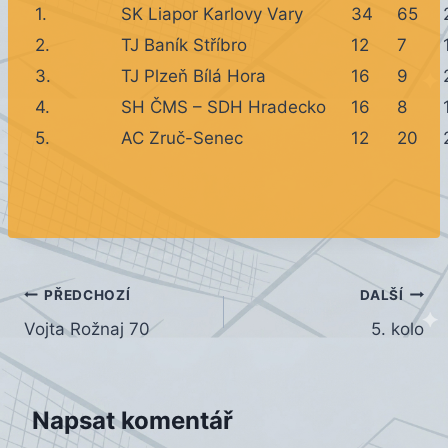
1.
SK Liapor Karlovy Vary
34
65
2.
TJ Baník Stříbro
12
7
3.
TJ Plzeň Bílá Hora
16
9
4.
SH ČMS – SDH Hradecko
16
8
5.
AC Zruč-Senec
12
20
Navigace
PŘEDCHOZÍ
DALŠÍ
Vojta Rožnaj 70
5. kolo
pro
příspěvek
Napsat komentář