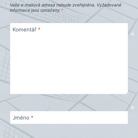
Vaše e-mailová adresa nebude zveřejněna.
Vyžadované
informace jsou označeny
*
Komentář
*
Jméno
*