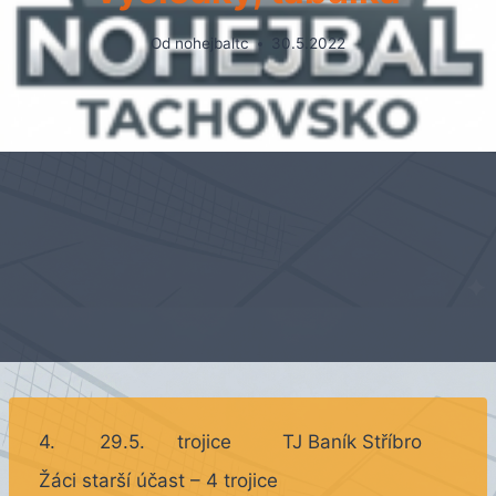
Od
nohejbaltc
30.5.2022
4.
29.5.
trojice
TJ Baník Stříbro
Žáci starší účast – 4 trojice