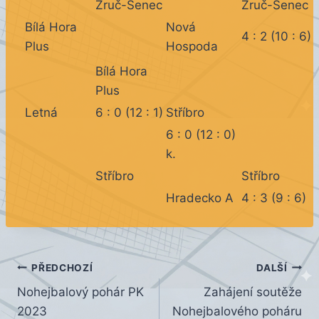
Zruč-Senec
Zruč-Senec
Bílá Hora
Nová
4 : 2 (10 : 6)
Plus
Hospoda
Bílá Hora
Plus
Letná
6 : 0 (12 : 1)
Stříbro
6 : 0 (12 : 0)
k.
Stříbro
Stříbro
Hradecko A
4 : 3 (9 : 6)
Navigace
PŘEDCHOZÍ
DALŠÍ
Nohejbalový pohár PK
Zahájení soutěže
pro
2023
Nohejbalového poháru