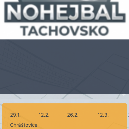
29.1.
12.2.
26.2.
12.3.
Chrášťovice