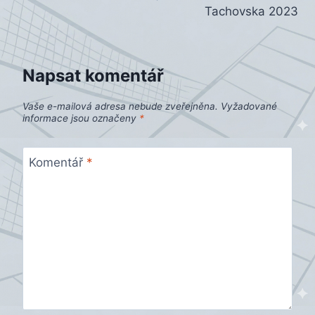
příspěvek
Tachovska 2023
Napsat komentář
Vaše e-mailová adresa nebude zveřejněna.
Vyžadované
informace jsou označeny
*
Komentář
*