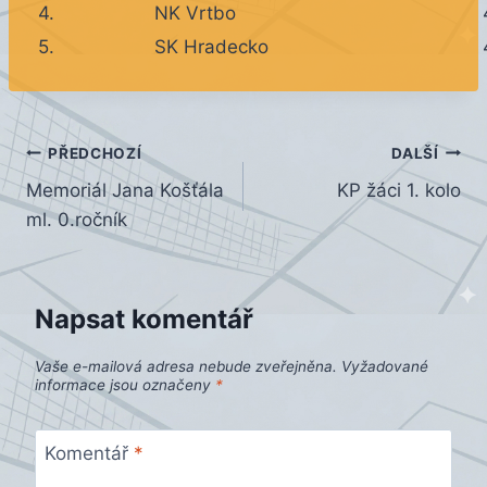
4.
NK Vrtbo
5.
SK Hradecko
Navigace
PŘEDCHOZÍ
DALŠÍ
Memoriál Jana Košťála
KP žáci 1. kolo
pro
ml. 0.ročník
příspěvek
Napsat komentář
Vaše e-mailová adresa nebude zveřejněna.
Vyžadované
informace jsou označeny
*
Komentář
*