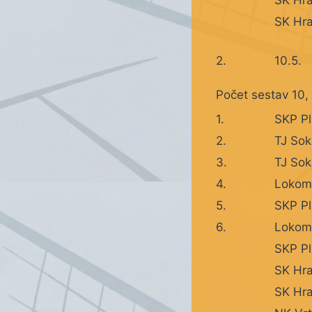
SK Hra
2.
10.5.
Počet sestav 10,
1.
SKP Pl
2.
TJ Sok
3.
TJ Sok
4.
Lokomo
5.
SKP Pl
6.
Lokomo
SKP Pl
SK Hra
SK Hra