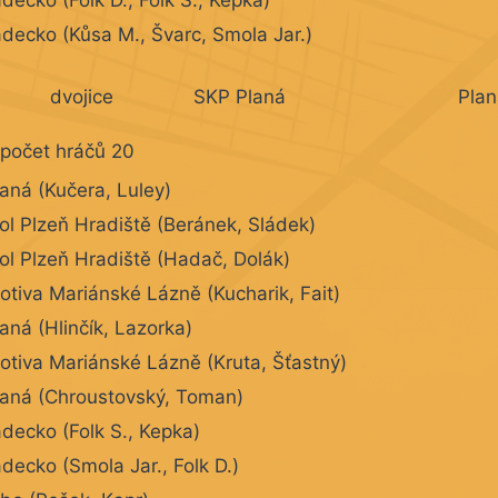
decko (Kůsa M., Švarc, Smola Jar.)
dvojice
SKP Planá
Plan
 počet hráčů 20
aná (Kučera, Luley)
ol Plzeň Hradiště (Beránek, Sládek)
ol Plzeň Hradiště (Hadač, Dolák)
tiva Mariánské Lázně (Kucharik, Fait)
aná (Hlinčík, Lazorka)
tiva Mariánské Lázně (Kruta, Šťastný)
aná (Chroustovský, Toman)
decko (Folk S., Kepka)
decko (Smola Jar., Folk D.)