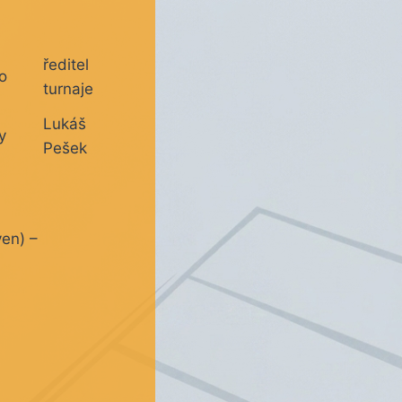
ředitel
o
turnaje
Lukáš
y
Pešek
en) –