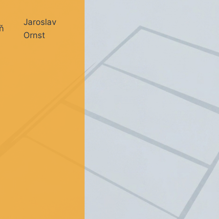
Jaroslav
ň
Ornst