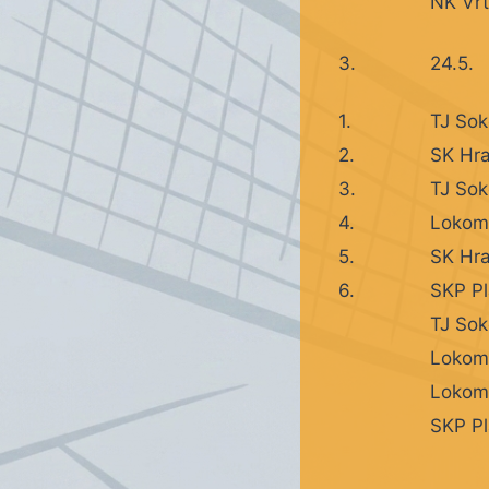
NK Vrt
3.
24.5.
1.
TJ Sok
2.
SK Hra
3.
TJ Sok
4.
Lokomo
5.
SK Hra
6.
SKP P
TJ Sok
Lokomo
Lokomo
SKP Pl