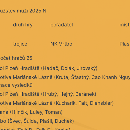
ružstev muži 2025 N
druh hry
pořadatel
míst
trojice
NK Vrtbo
Plas
počet hráčů 25
ol Plzeň Hradiště (Hadač, Dolák, Jirovský)
tiva Mariánské Lázně (Kruta, Šťastný, Cao Khanh Nguy
mace výsledků
ol Plzeň Hradiště (Hrubý, Hejný, Beránek)
tiva Mariánské Lázně (Kucharik, Fait, Diensbier)
aná (Hlinčík, Luley, Toman)
bo (Švec, Šulda, Plašil, Duchek)
decko (Folk D., Folk S., Kepka)