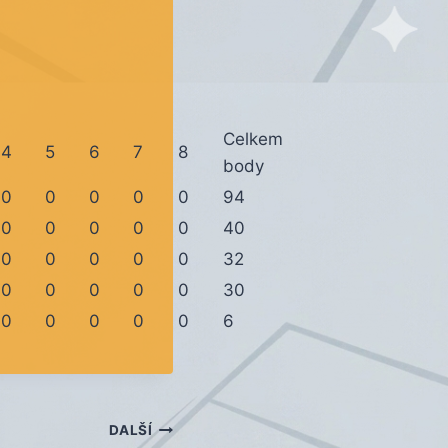
Celkem
4
5
6
7
8
body
0
0
0
0
0
94
0
0
0
0
0
40
0
0
0
0
0
32
0
0
0
0
0
30
0
0
0
0
0
6
DALŠÍ