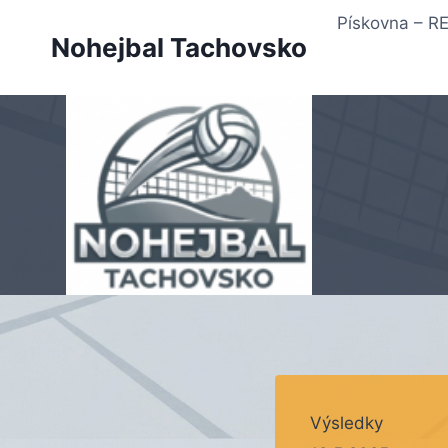
Přeskočit
Pískovna – 
na
Nohejbal Tachovsko
obsah
Výsledky