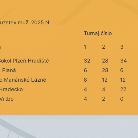
ružstev muži 2025 N
Turnaj číslo
m
1
2
3
Sokol Plzeň Hradiště
32
28
34
 Planá
6
28
6
o Mariánské Lázně
8
12
12
Hradecko
4
4
22
Vrtbo
4
2
0