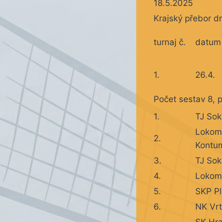
18.5.2025
Krajský přebor d
turnaj č.
datum
1.
26.4.
Počet sestav 8, 
1.
TJ Sok
Lokomo
2.
Kontu
3.
TJ Sok
4.
Lokomo
5.
SKP Pl
6.
NK Vrt
SK Hra