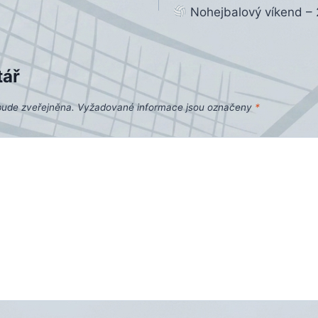
Nohejbalový víkend – 
tář
bude zveřejněna.
Vyžadované informace jsou označeny
*