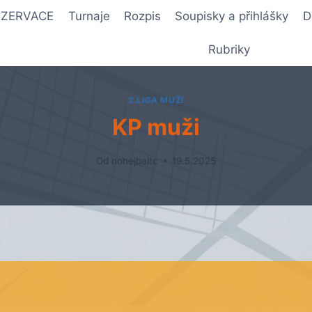
REZERVACE
Turnaje
Rozpis
Soupisky a přihlášky
D
Rubriky
2.LIGA MUŽI
KP muži
Od
nohejbaltc
19.5.2025