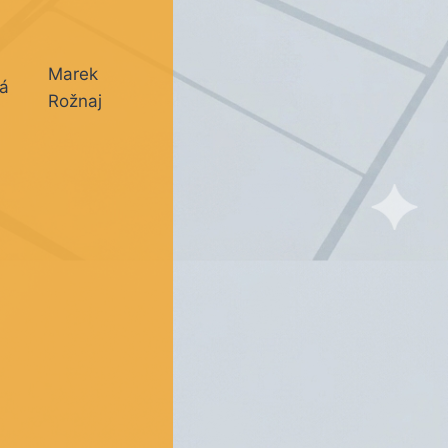
Marek
á
Rožnaj