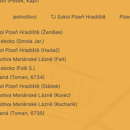
bo (Pešek, Kapr)
jednotlivci
TJ Sokol Plzeň Hradiště
Plze
ol Plzeň Hradiště (Ženíšek)
decko (Smola Jar.)
ol Plzeň Hradiště (Hadač)
tiva Mariánské Lázně (Fait)
decko (Folk S.)
laná (Toman, 6734)
ol Plzeň Hradiště (Sládek)
tiva Mariánské Lázně (Korec)
tiva Mariánské Lázně (Kucharik)
aná (Toman, 6735)