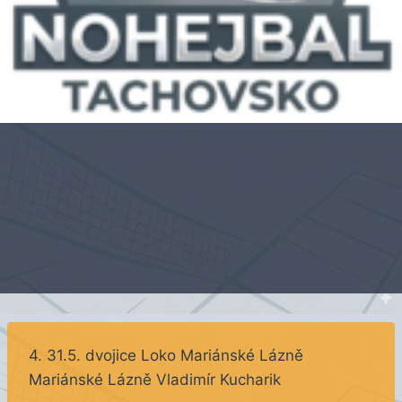
4. 31.5. dvojice Loko Mariánské Lázně
Mariánské Lázně Vladimír Kucharik