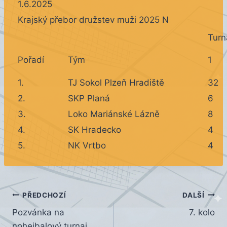
1.6.2025
Krajský přebor družstev muži 2025 N
Turna
Pořadí
Tým
1
1.
TJ Sokol Plzeň Hradiště
32
2.
SKP Planá
6
3.
Loko Mariánské Lázně
8
4.
SK Hradecko
4
5.
NK Vrtbo
4
Navigace
PŘEDCHOZÍ
DALŠÍ
Pozvánka na
7. kolo
pro
nohejbalový turnaj