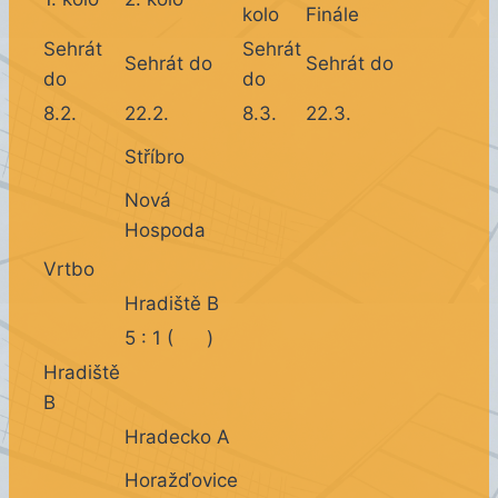
kolo
Finále
Sehrát
Sehrát
Sehrát do
Sehrát do
do
do
8.2.
22.2.
8.3.
22.3.
Stříbro
Nová
Hospoda
Vrtbo
Hradiště B
5 : 1 ( )
Hradiště
B
Hradecko A
Horažďovice