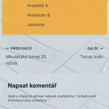
Hradiště A
Hradecko B
Janovice
Navigace
PŘEDCHOZÍ
DALŠÍ
Mikulášský turnaj 25.
Turnaj trojic
pro
ročník
příspěvek
Napsat komentář
Vaše e-mailová adresa nebude zveřejněna.
Vyžadované
informace jsou označeny
*