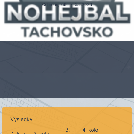
Od
nohejbaltc
5.2.2026
Výsledky
3.
4. kolo –
1. kolo
2. kolo