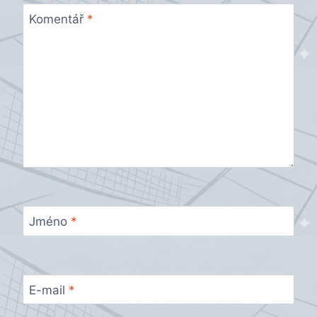
Komentář
*
Jméno
*
E-mail
*