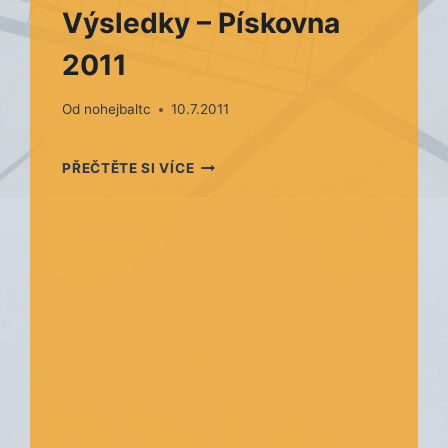
Výsledky – Pískovna
2011
Od
nohejbaltc
10.7.2011
VÝSLEDKY
PŘEČTĚTE SI VÍCE
–
PÍSKOVNA
2011