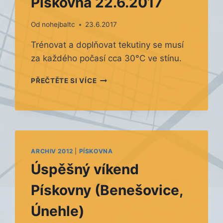
Pískovna 22.6.2017
Od
nohejbaltc
23.6.2017
Trénovat a doplňovat tekutiny se musí
za každého počasí cca 30°C ve stínu.
PÍSKOVNA
PŘEČTĚTE SI VÍCE
22.6.2017
ARCHIV 2012
|
PÍSKOVNA
Úspěšný víkend
Pískovny (Benešovice,
Únehle)