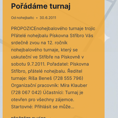
Pořádáme turnaj
Od
nohejbaltc
30.6.2011
PROPOZICEnohejbalového turnaje trojic
Přátelé nohejbalu Pískovna Stříbro Vás
srdečně zvou na 12. ročník
nohejbalového turnaje, který se
uskuteční ve Stříbře na Pískovně v
sobotu 9.7.2011. Pořadatel: Pískovna
Stříbro, přátelé nohejbalu. Ředitel
turnaje: Ríša Beneš (728 555 796)
Organizační pracovník: Míra Klauber
(728 067 042) Účastníci: Turnaj je
otevřen pro všechny zájemce.
Startovné: Přihlásit se může…
POŘÁDÁME