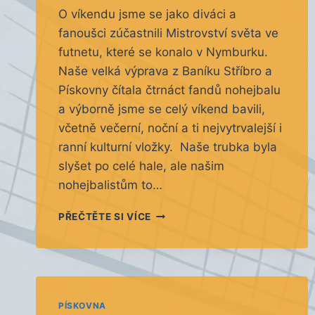
O víkendu jsme se jako diváci a
fanoušci zúčastnili Mistrovství světa ve
futnetu, které se konalo v Nymburku.
Naše velká výprava z Baníku Stříbro a
Pískovny čítala čtrnáct fandů nohejbalu
a výborně jsme se celý víkend bavili,
včetně večerní, noční a ti nejvytrvalejší i
ranní kulturní vložky. Naše trubka byla
slyšet po celé hale, ale našim
nohejbalistům to…
PŘESTUP
PŘEČTĚTE SI VÍCE
ROKU
A
MS
V
NOHEJBALE
PÍSKOVNA