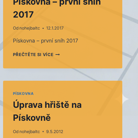
Pískovna – první sníh
2017
Od
nohejbaltc
12.1.2017
Pískovna – první sníh 2017
PÍSKOVNA
PŘEČTĚTE SI VÍCE
–
PRVNÍ
SNÍH
2017
PÍSKOVNA
Úprava hřiště na
Pískovně
Od
nohejbaltc
9.5.2012