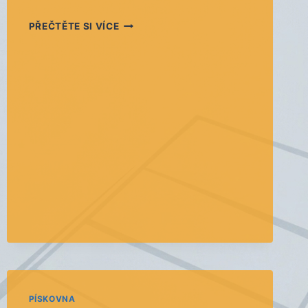
ÚPRAVA
PŘEČTĚTE SI VÍCE
HŘIŠTĚ
NA
PÍSKOVNĚ
PÍSKOVNA