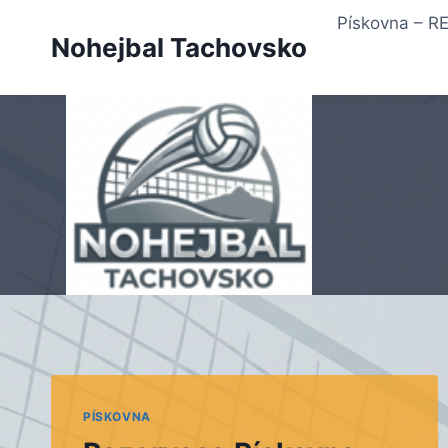
Přeskočit
Pískovna – 
na
Nohejbal Tachovsko
obsah
PÍSKOVNA