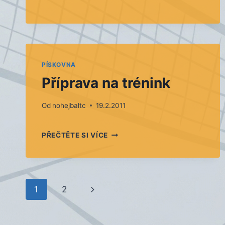
PÍSKOVNA
Příprava na trénink
Od
nohejbaltc
19.2.2011
PŘÍPRAVA
PŘEČTĚTE SI VÍCE
NA
TRÉNINK
Navigace
Další
1
2
na
strana