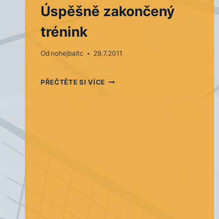
Úspěšně zakončený
trénink
Od
nohejbaltc
29.7.2011
ÚSPĚŠNĚ
PŘEČTĚTE SI VÍCE
ZAKONČENÝ
TRÉNINK