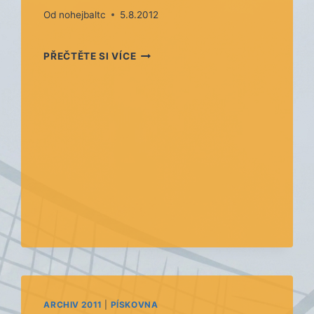
Od
nohejbaltc
5.8.2012
ÚSPĚŠNÝ
PŘEČTĚTE SI VÍCE
VÍKEND
PÍSKOVNY
(BENEŠOVICE,
ÚNEHLE)
ARCHIV 2011
|
PÍSKOVNA