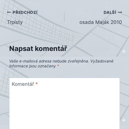
Navigace
PŘEDCHOZÍ
DALŠÍ
Trpísty
osada Maják 2010
pro
příspěvek
Napsat komentář
Vaše e-mailová adresa nebude zveřejněna.
Vyžadované
informace jsou označeny
*
Komentář
*