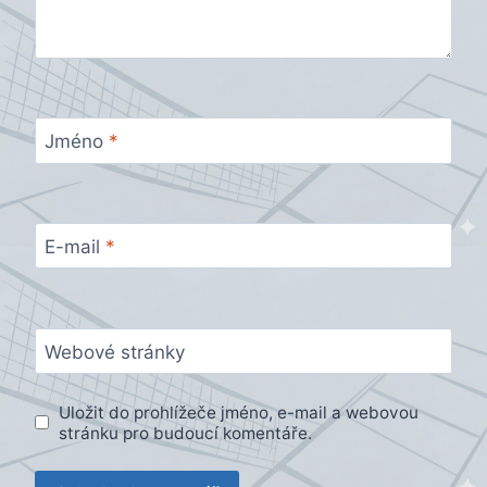
Jméno
*
E-mail
*
Webové stránky
Uložit do prohlížeče jméno, e-mail a webovou
stránku pro budoucí komentáře.