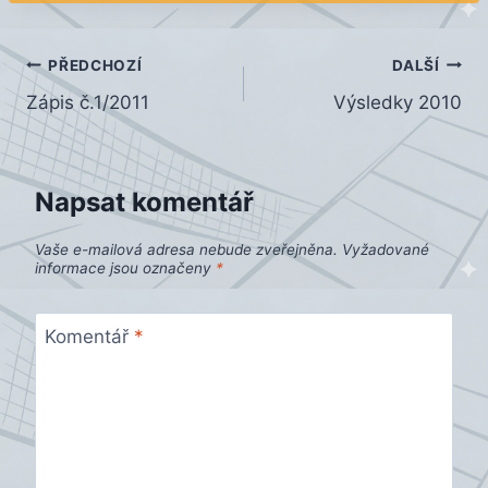
Navigace
PŘEDCHOZÍ
DALŠÍ
Zápis č.1/2011
Výsledky 2010
pro
příspěvek
Napsat komentář
Vaše e-mailová adresa nebude zveřejněna.
Vyžadované
informace jsou označeny
*
Komentář
*