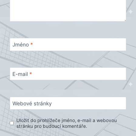
Jméno
*
E-mail
*
Webové stránky
Uložit do prohlížeče jméno, e-mail a webovou
stránku pro budoucí komentáře.