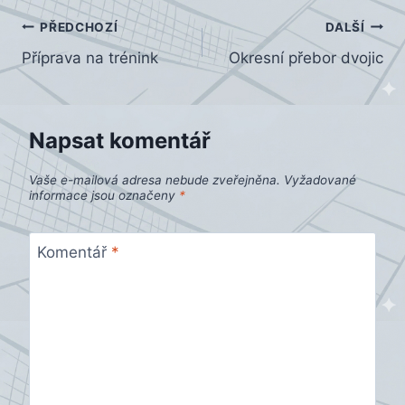
Navigace
PŘEDCHOZÍ
DALŠÍ
Příprava na trénink
Okresní přebor dvojic
pro
příspěvek
Napsat komentář
Vaše e-mailová adresa nebude zveřejněna.
Vyžadované
informace jsou označeny
*
Komentář
*