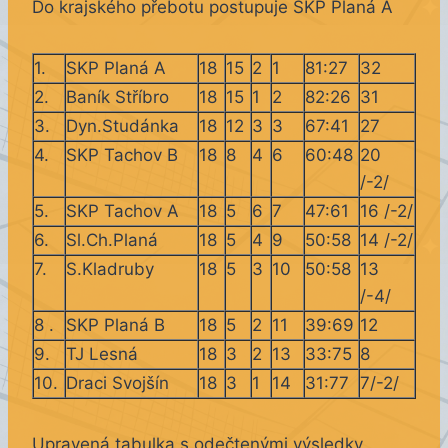
Do krajského přebotu postupuje SKP Planá A
1.
SKP Planá A
18
15
2
1
81:27
32
2.
Baník Stříbro
18
15
1
2
82:26
31
3.
Dyn.Studánka
18
12
3
3
67:41
27
4.
SKP Tachov B
18
8
4
6
60:48
20
/-2/
5.
SKP Tachov A
18
5
6
7
47:61
16 /-2/
6.
Sl.Ch.Planá
18
5
4
9
50:58
14 /-2/
7.
S.Kladruby
18
5
3
10
50:58
13
/-4/
8 .
SKP Planá B
18
5
2
11
39:69
12
9.
TJ Lesná
18
3
2
13
33:75
8
10.
Draci Svojšín
18
3
1
14
31:77
7/-2/
Upravená tabulka s odečtenými výsledky