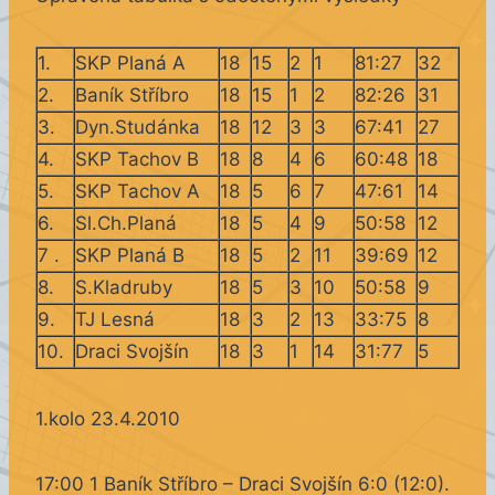
1.
SKP Planá A
18
15
2
1
81:27
32
2.
Baník Stříbro
18
15
1
2
82:26
31
3.
Dyn.Studánka
18
12
3
3
67:41
27
4.
SKP Tachov B
18
8
4
6
60:48
18
5.
SKP Tachov A
18
5
6
7
47:61
14
6.
Sl.Ch.Planá
18
5
4
9
50:58
12
7 .
SKP Planá B
18
5
2
11
39:69
12
8.
S.Kladruby
18
5
3
10
50:58
9
9.
TJ Lesná
18
3
2
13
33:75
8
10.
Draci Svojšín
18
3
1
14
31:77
5
1.kolo 23.4.2010
17:00 1 Baník Stříbro – Draci Svojšín 6:0 (12:0).