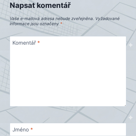
Napsat komentář
Vaše e-mailová adresa nebude zveřejněna.
Vyžadované
informace jsou označeny
*
Komentář
*
Jméno
*