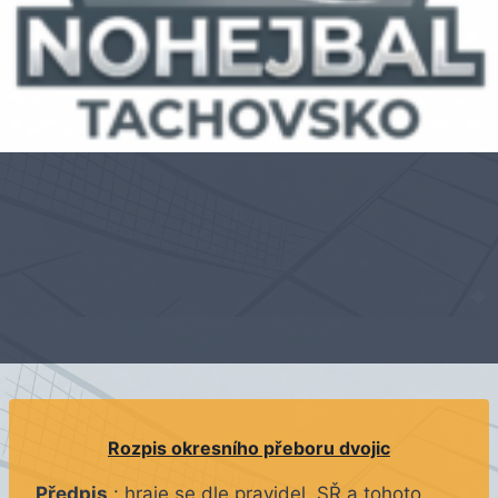
Rozpis okresního přeboru dvojic
Předpis
: hraje se dle pravidel, SŘ a tohoto