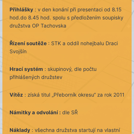
Přihlášky
: v den konání při presentaci od 8.15
hod.do 8.45 hod. spolu s předložením soupisky
družstva OP Tachovska
Řízení soutěže
: STK a oddíl nohejbalu Draci
Svojšín
Hrací systém
: skupinový, dle počtu
přihlášených družstev
Vítěz
: získá titul „Přeborník okresu“ za rok 2011
Námitky a
odvolání :
dle SŘ
Náklady
: všechna družstva startují na vlastní