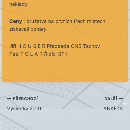
náklady
Ceny
: družstva na prvních třech místech
získávají poháry
Jiří H O U S E R Předseda ONS Tachov
Petr T O L A R Řídící STK
Navigace
PŘEDCHOZÍ
DALŠÍ
Výsledky 2010
ANKETA
pro
příspěvek