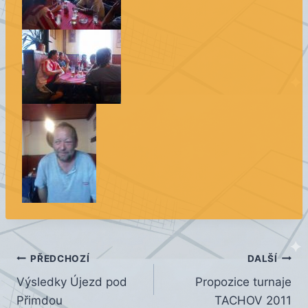
Navigace
PŘEDCHOZÍ
DALŠÍ
Výsledky Újezd pod
Propozice turnaje
pro
Přimdou
TACHOV 2011