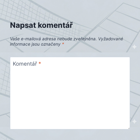
příspěvek
Napsat komentář
Vaše e-mailová adresa nebude zveřejněna.
Vyžadované
informace jsou označeny
*
Komentář
*