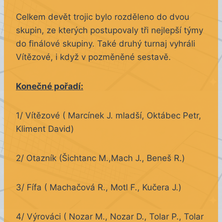
Celkem devět trojic bylo rozděleno do dvou
skupin, ze kterých postupovaly tři nejlepší týmy
do finálové skupiny. Také druhý turnaj vyhráli
Vítězové, i když v pozměněné sestavě.
Konečné pořadí:
1/ Vítězové ( Marcínek J. mladší, Oktábec Petr,
Kliment David)
2/ Otazník (Šichtanc M.,Mach J., Beneš R.)
3/ Fífa ( Machačová R., Motl F., Kučera J.)
4/ Výrováci ( Nozar M., Nozar D., Tolar P., Tolar