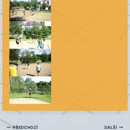
Navigace
PŘEDCHOZÍ
DALŠÍ