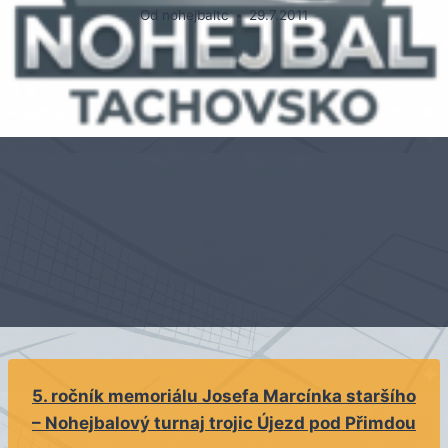
Od
nohejbaltc
29.7.2011
5. ročník memoriálu Josefa Marcínka staršího
– Nohejbalový turnaj trojic Újezd pod Přimdou