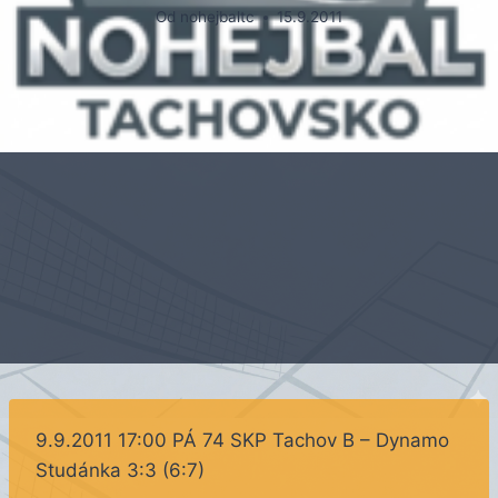
Od
nohejbaltc
15.9.2011
9.9.2011 17:00 PÁ 74 SKP Tachov B – Dynamo
Studánka 3:3 (6:7)