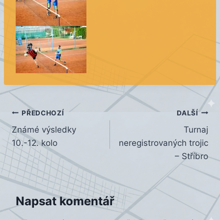
Navigace
PŘEDCHOZÍ
DALŠÍ
Známé výsledky
Turnaj
pro
10.-12. kolo
neregistrovaných trojic
příspěvek
– Stříbro
Napsat komentář