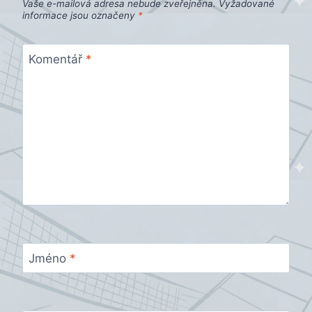
Vaše e-mailová adresa nebude zveřejněna.
Vyžadované
informace jsou označeny
*
Komentář
*
Jméno
*