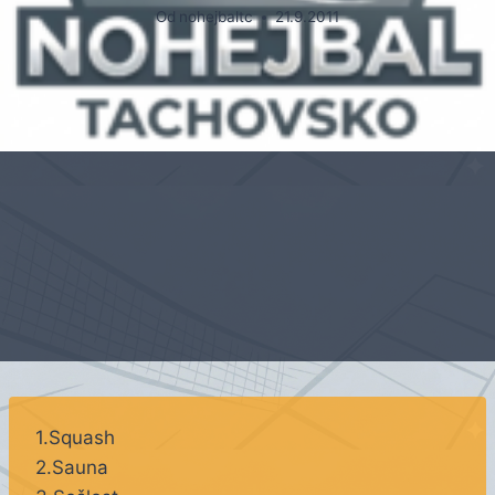
Od
nohejbaltc
21.9.2011
1.Squash
2.Sauna