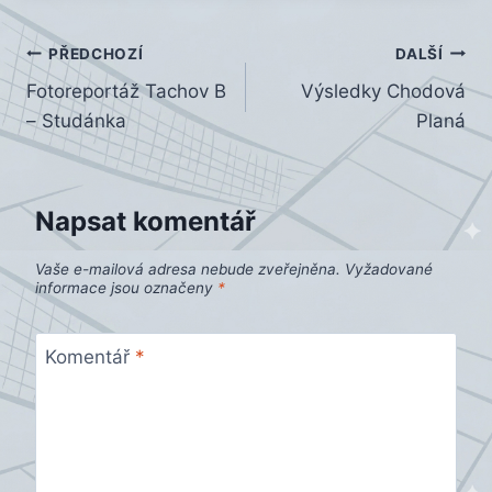
Navigace
PŘEDCHOZÍ
DALŠÍ
Fotoreportáž Tachov B
Výsledky Chodová
pro
– Studánka
Planá
příspěvek
Napsat komentář
Vaše e-mailová adresa nebude zveřejněna.
Vyžadované
informace jsou označeny
*
Komentář
*