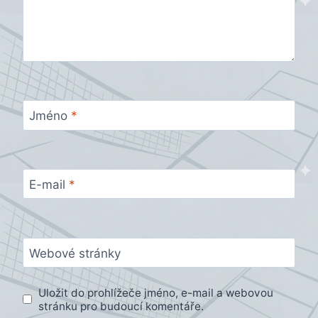
Jméno
*
E-mail
*
Webové stránky
Uložit do prohlížeče jméno, e-mail a webovou
stránku pro budoucí komentáře.