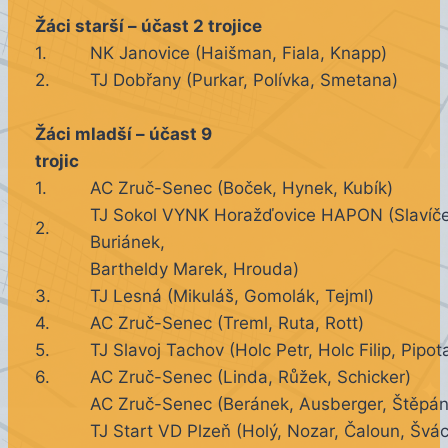
Žáci starší – účast 2 trojice
1.
NK Janovice (Haišman, Fiala, Knapp)
2.
TJ Dobřany (Purkar, Polívka, Smetana)
Žáci mladší – účast 9
trojic
1.
AC Zruč-Senec (Boček, Hynek, Kubík)
TJ Sokol VYNK Horažďovice HAPON (Slavíče
2.
Buriánek,
Bartheldy Marek, Hrouda)
3.
TJ Lesná (Mikuláš, Gomolák, Tejml)
4.
AC Zruč-Senec (Treml, Ruta, Rott)
5.
TJ Slavoj Tachov (Holc Petr, Holc Filip, Pipot
6.
AC Zruč-Senec (Linda, Růžek, Schicker)
AC Zruč-Senec (Beránek, Ausberger, Štěpán
TJ Start VD Plzeň (Holý, Nozar, Čaloun, Švá