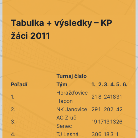
Tabulka + výsledky – KP
žáci 2011
Turnaj číslo
Pořadí
Tým
1.
2.
3.
4.
5.
6.
Horažďovice
1.
21
8
24
18
31
Hapon
2.
NK Janovice
29
1
20
2
42
AC Zruč-
3.
19
17
13
13
26
Senec
4.
TJ Lesná
30
6
18
3
1