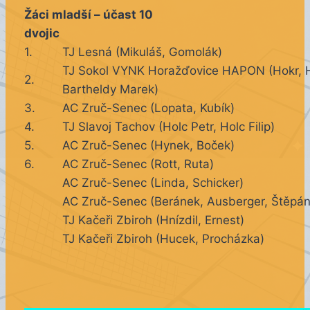
Žáci mladší – účast 10
dvojic
1.
TJ Lesná (Mikuláš, Gomolák)
TJ Sokol VYNK Horažďovice HAPON (Hokr, 
2.
Bartheldy Marek)
3.
AC Zruč-Senec (Lopata, Kubík)
4.
TJ Slavoj Tachov (Holc Petr, Holc Filip)
5.
AC Zruč-Senec (Hynek, Boček)
6.
AC Zruč-Senec (Rott, Ruta)
AC Zruč-Senec (Linda, Schicker)
AC Zruč-Senec (Beránek, Ausberger, Štěpán
TJ Kačeři Zbiroh (Hnízdil, Ernest)
TJ Kačeři Zbiroh (Hucek, Procházka)