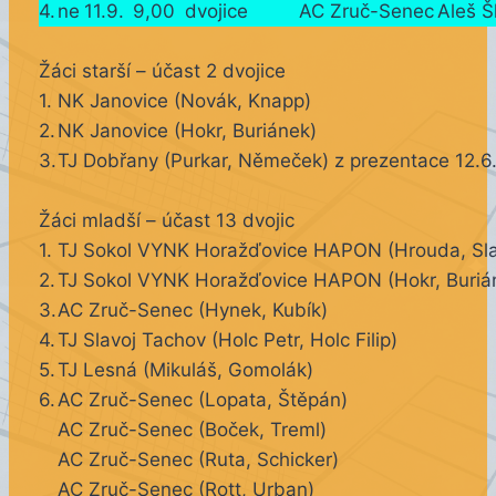
4.
ne
11.9.
9,00
dvojice
AC Zruč-Senec
Aleš 
Žáci starší – účast 2 dvojice
1.
NK Janovice (Novák, Knapp)
2.
NK Janovice (Hokr, Buriánek)
3.
TJ Dobřany (Purkar, Němeček) z prezentace 12.6
Žáci mladší – účast 13 dvojic
1.
TJ Sokol VYNK Horažďovice HAPON (Hrouda, Sla
2.
TJ Sokol VYNK Horažďovice HAPON (Hokr, Buriá
3.
AC Zruč-Senec (Hynek, Kubík)
4.
TJ Slavoj Tachov (Holc Petr, Holc Filip)
5.
TJ Lesná (Mikuláš, Gomolák)
6.
AC Zruč-Senec (Lopata, Štěpán)
AC Zruč-Senec (Boček, Treml)
AC Zruč-Senec (Ruta, Schicker)
AC Zruč-Senec (Rott, Urban)