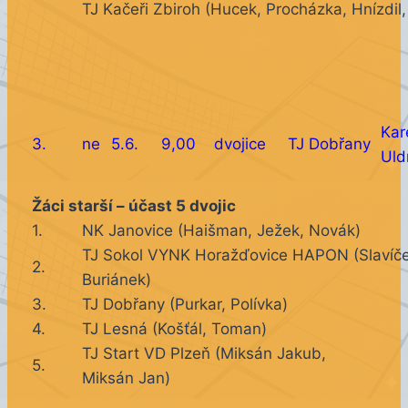
TJ Kačeři Zbiroh (Hucek, Procházka, Hnízdil,
Kar
3.
ne
5.6.
9,00
dvojice
TJ Dobřany
Uld
Žáci starší – účast 5 dvojic
1.
NK Janovice (Haišman, Ježek, Novák)
TJ Sokol VYNK Horažďovice HAPON (Slavíče
2.
Buriánek)
3.
TJ Dobřany (Purkar, Polívka)
4.
TJ Lesná (Košťál, Toman)
TJ Start VD Plzeň (Miksán Jakub,
5.
Miksán Jan)