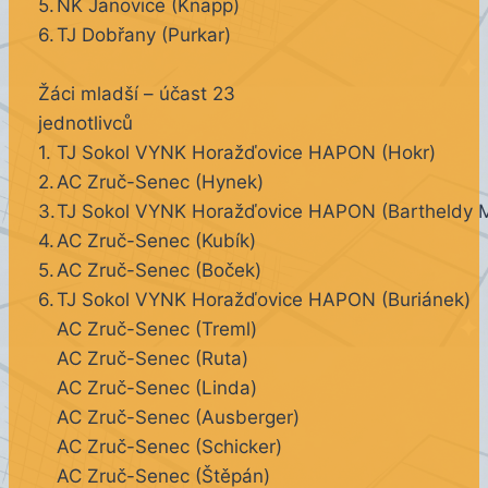
5.
NK Janovice (Knapp)
6.
TJ Dobřany (Purkar)
Žáci mladší – účast 23
jednotlivců
1.
TJ Sokol VYNK Horažďovice HAPON (Hokr)
2.
AC Zruč-Senec (Hynek)
3.
TJ Sokol VYNK Horažďovice HAPON (Bartheldy 
4.
AC Zruč-Senec (Kubík)
5.
AC Zruč-Senec (Boček)
6.
TJ Sokol VYNK Horažďovice HAPON (Buriánek)
AC Zruč-Senec (Treml)
AC Zruč-Senec (Ruta)
AC Zruč-Senec (Linda)
AC Zruč-Senec (Ausberger)
AC Zruč-Senec (Schicker)
AC Zruč-Senec (Štěpán)