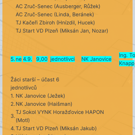
AC Zruč-Senec (Ausberger, Růžek)
AC Zruč-Senec (Linda, Beránek)
TJ Kačeři Zbiroh (Hnízdil, Hucek)
TJ Start VD Plzeň (Miksán Jan, Nozar)
Ing. T
5.
ne
4.9.
9,00
jednotlivci
NK Janovice
Knapp
Žáci starší – účast 6
jednotlivců
1.
NK Janovice (Ježek)
2.
NK Janovice (Haišman)
TJ Sokol VYNK Horažďovice HAPON
3.
(Motl)
4.
TJ Start VD Plzeň (Miksán Jakub)