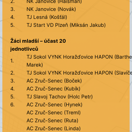
2.
NK Janovice (Haišman)
3.
NK Janovice (Novák)
4.
TJ Lesná (Košťál)
5.
TJ Start VD Plzeň (Miksán Jakub)
Žáci mladší – účast 20
jednotlivců
TJ Sokol VYNK Horažďovice HAPON (Barthe
1.
Marek)
2.
TJ Sokol VYNK Horažďovice HAPON (Slavíč
3.
AC Zruč-Senec (Boček)
4.
AC Zruč-Senec (Kubík)
5.
TJ Slavoj Tachov (Holc Petr)
6.
AC Zruč-Senec (Hynek)
AC Zruč-Senec (Treml)
AC Zruč-Senec (Ruta)
AC Zruč-Senec (Linda)