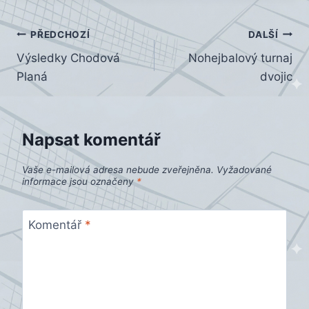
Navigace
PŘEDCHOZÍ
DALŠÍ
Výsledky Chodová
Nohejbalový turnaj
pro
Planá
dvojic
příspěvek
Napsat komentář
Vaše e-mailová adresa nebude zveřejněna.
Vyžadované
informace jsou označeny
*
Komentář
*