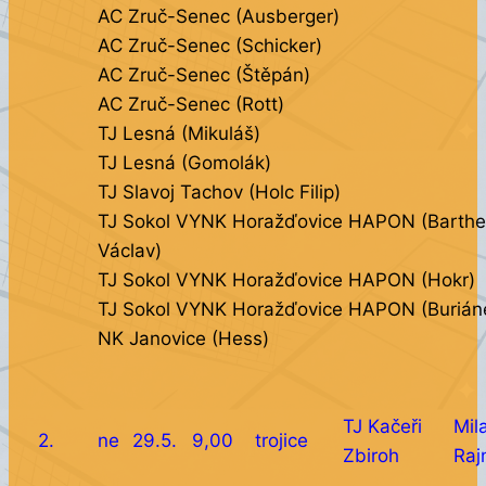
AC Zruč-Senec (Ausberger)
AC Zruč-Senec (Schicker)
AC Zruč-Senec (Štěpán)
AC Zruč-Senec (Rott)
TJ Lesná (Mikuláš)
TJ Lesná (Gomolák)
TJ Slavoj Tachov (Holc Filip)
TJ Sokol VYNK Horažďovice HAPON (Barthe
Václav)
TJ Sokol VYNK Horažďovice HAPON (Hokr)
TJ Sokol VYNK Horažďovice HAPON (Burián
NK Janovice (Hess)
TJ Kačeři
Mil
2.
ne
29.5.
9,00
trojice
Zbiroh
Raj