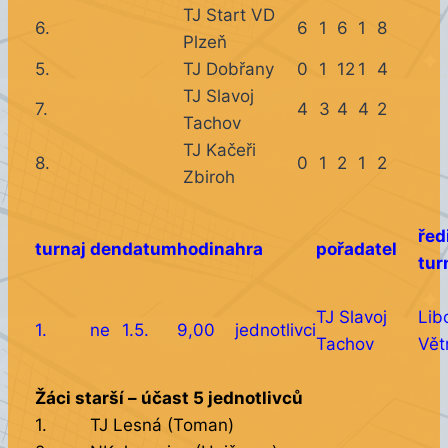
TJ Start VD
6.
6
1
6
1
8
Plzeň
5.
TJ Dobřany
0
1
12
1
4
TJ Slavoj
7.
4
3
4
4
2
Tachov
TJ Kačeři
8.
0
1
2
1
2
Zbiroh
řed
turnaj
den
datum
hodina
hra
pořadatel
tur
TJ Slavoj
Lib
1.
ne
1.5.
9,00
jednotlivci
Tachov
Vět
Žáci starší – účast 5 jednotlivců
1.
TJ Lesná (Toman)