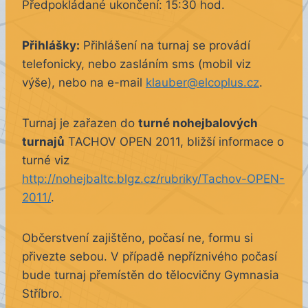
Předpokládané ukončení: 15:30 hod.
Přihlášky:
Přihlášení na turnaj se provádí
telefonicky, nebo zasláním sms (mobil viz
výše), nebo na e-mail
klauber@elcoplus.cz
.
Turnaj je zařazen do
turné nohejbalových
turnajů
TACHOV OPEN 2011, bližší informace o
turné viz
http://nohejbaltc.blgz.cz/rubriky/Tachov-OPEN-
2011/
.
Občerstvení zajištěno, počasí ne, formu si
přivezte sebou. V případě nepříznivého počasí
bude turnaj přemístěn do tělocvičny Gymnasia
Stříbro.