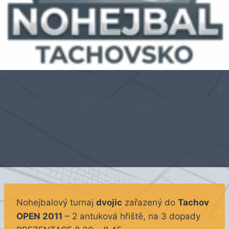
Nohejbalový turnaj
dvojic
zařazený do
Tachov
OPEN 2011
– 2 antuková hřiště, na 3 dopady