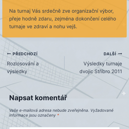
Na turnaj Vás srdečně zve organizační výbor,
přeje hodně zdaru, zejména dokončení celého
turnaje ve zdraví a nohu vejš.
Navigace
PŘEDCHOZÍ
DALŠÍ
Rozlosování a
Výsledky turnaje
pro
výsledky
dvojic Stříbro 2011
příspěvek
Napsat komentář
Vaše e-mailová adresa nebude zveřejněna.
Vyžadované
informace jsou označeny
*