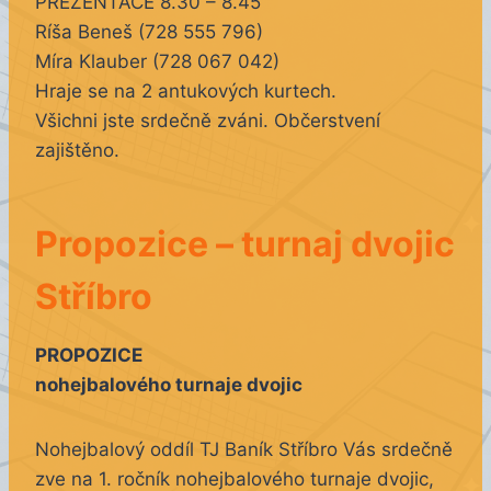
PREZENTACE 8.30 – 8.45
Ríša Beneš (728 555 796)
Míra Klauber (728 067 042)
Hraje se na 2 antukových kurtech.
Všichni jste srdečně zváni. Občerstvení
zajištěno.
Propozice – turnaj dvojic
Stříbro
PROPOZICE
nohejbalového turnaje dvojic
Nohejbalový oddíl TJ Baník Stříbro Vás srdečně
zve na 1. ročník nohejbalového turnaje dvojic,