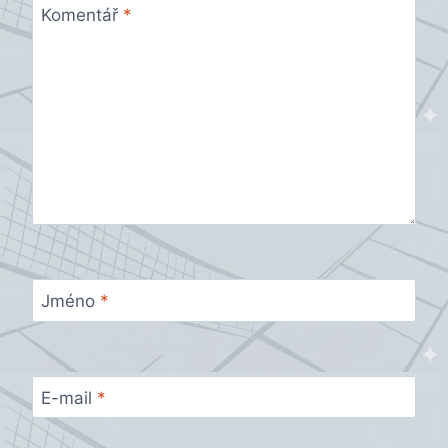
Komentář
*
Jméno
*
E-mail
*