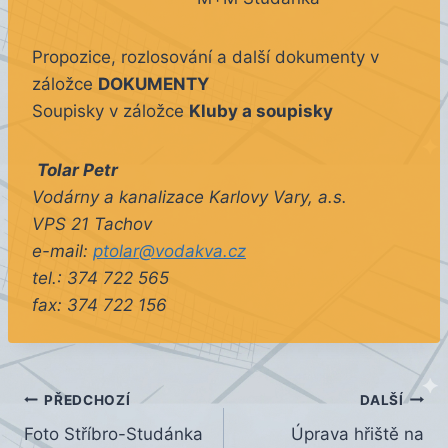
Propozice, rozlosování a další dokumenty v
záložce
DOKUMENTY
Soupisky v záložce
Kluby a soupisky
Tolar Petr
Vodárny a kanalizace Karlovy Vary, a.s.
VPS 21 Tachov
e-mail:
ptolar@vodakva.cz
tel.: 374 722 565
fax: 374 722 156
Navigace
PŘEDCHOZÍ
DALŠÍ
Foto Stříbro-Studánka
Úprava hřiště na
pro