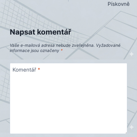
Pískovně
příspěvek
Napsat komentář
Vaše e-mailová adresa nebude zveřejněna.
Vyžadované
informace jsou označeny
*
Komentář
*