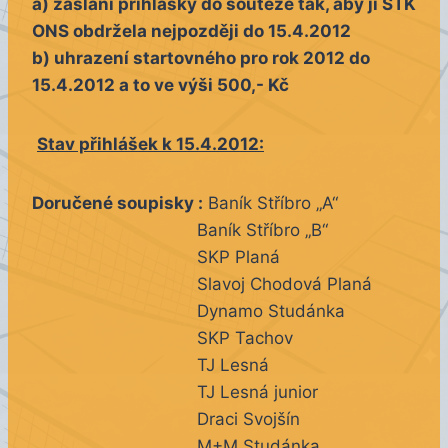
a) zaslání přihlášky do soutěže tak, aby ji STK
ONS obdržela nejpozději do 15.4.2012
b) uhrazení startovného pro rok 2012 do
15.4.2012 a to ve výši 500,- Kč
Stav přihlášek k 15.4.2012:
Doručené soupisky :
Baník Stříbro „A“
Baník Stříbro „B“
SKP Planá
Slavoj Chodová Planá
Dynamo Studánka
SKP Tachov
TJ Lesná
TJ Lesná junior
Draci Svojšín
M+M Studánka