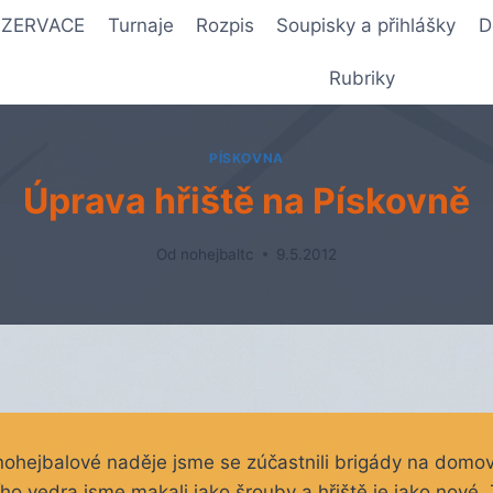
REZERVACE
Turnaje
Rozpis
Soupisky a přihlášky
D
Rubriky
PÍSKOVNA
Úprava hřiště na Pískovně
Od
nohejbaltc
9.5.2012
nohejbalové naděje jsme se zúčastnili brigády na domov
ího vedra jsme makali jako šrouby a hřiště je jako nové.