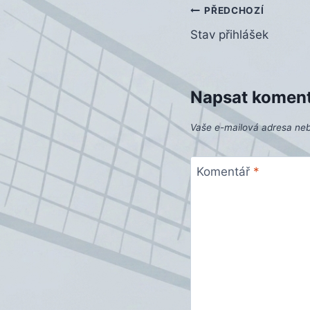
Navigace
PŘEDCHOZÍ
Stav přihlášek
pro
příspěvek
Napsat komen
Vaše e-mailová adresa ne
Komentář
*