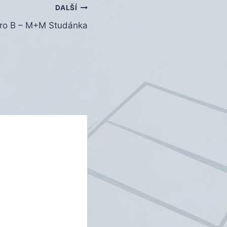
DALŠÍ
bro B – M+M Studánka