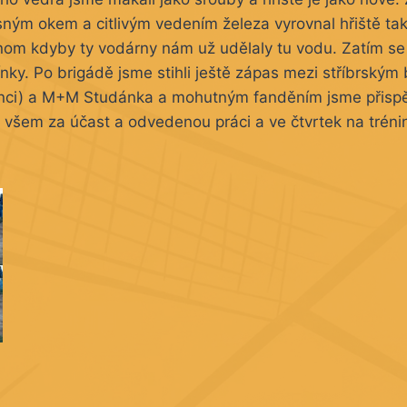
sným okem a citlivým vedením železa vyrovnal hřiště ta
Jenom kdyby ty vodárny nám už udělaly tu vodu. Zatím s
nky. Po brigádě jsme stihli ještě zápas mezi stříbrským
anci) a M+M Studánka a mohutným fanděním jsme přispěli
y všem za účast a odvedenou práci a ve čtvrtek na tréni