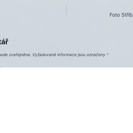
Foto Stří
tář
bude zveřejněna.
Vyžadované informace jsou označeny
*