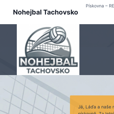
Přeskočit
Pískovna – 
na
Nohejbal Tachovsko
obsah
Já, Láďa a naše 
pískovně. Za letn