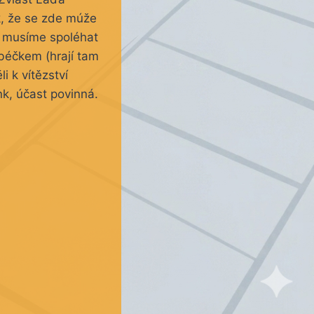
k, že se zde múže
e musíme spoléhat
 béčkem (hrají tam
 k vítězství
nk, účast povinná.