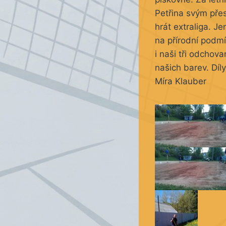
Petřina svým pře
hrát extraliga. 
na přírodní podmí
i naši tři odchov
našich barev. Díl
Míra Klauber