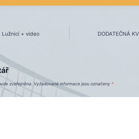
d Lužnicí + video
DODATEČNÁ KVAL
tář
bude zveřejněna.
Vyžadované informace jsou označeny
*