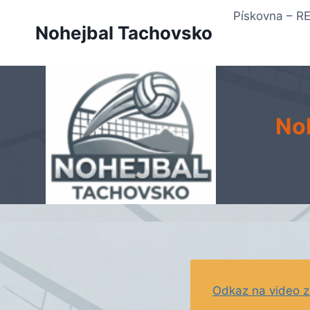
Přeskočit
Pískovna – 
na
Nohejbal Tachovsko
obsah
Noh
Odkaz na video 