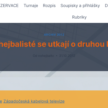
REZERVACE
Turnaje
Rozpis
Soupisky a přihlášky
D
Rubriky
ARCHIV 2012
ejbalisté se utkají o druhou 
Od
nohejbaltc
31.10.2012
ze
Západočeská kabelová televize