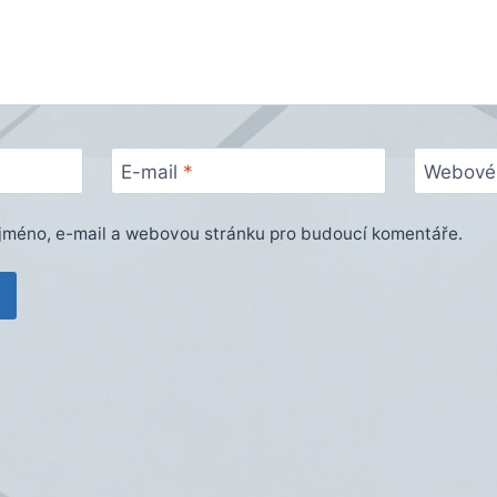
E-mail
*
Webové 
e jméno, e-mail a webovou stránku pro budoucí komentáře.