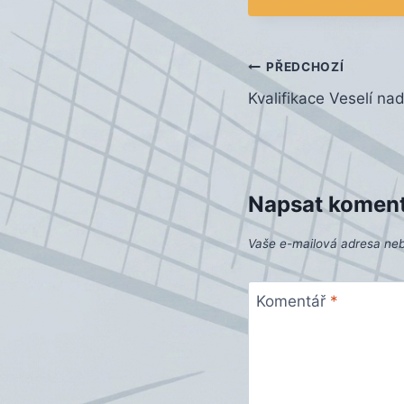
Navigace
PŘEDCHOZÍ
Kvalifikace Veselí na
pro
příspěvek
Napsat komen
Vaše e-mailová adresa ne
Komentář
*