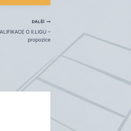
DALŠÍ
IFIKACE O II.LIGU –
propozice