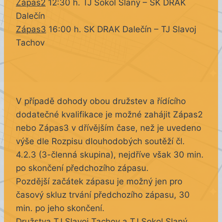
Zápas2
12:30 h. TJ Sokol Slaný – SK DRAK
Dalečín
Zápas3
16:00 h. SK DRAK Dalečín – TJ Slavoj
Tachov
V případě dohody obou družstev a řídícího
dodatečné kvalifikace je možné zahájit Zápas2
nebo Zápas3 v dřívějším čase, než je uvedeno
výše dle Rozpisu dlouhodobých soutěží čl.
4.2.3 (3-členná skupina), nejdříve však 30 min.
po skončení předchozího zápasu.
Pozdější začátek zápasu je možný jen pro
časový skluz trvání předchozího zápasu, 30
min. po jeho skončení.
Družstva TJ Slavoj Tachov a TJ Sokol Slaný