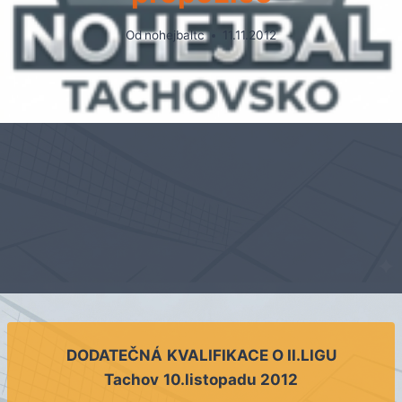
Od
nohejbaltc
11.11.2012
DODATEČNÁ
KVALIFIKACE O II.LIGU
Tachov
10.listopadu 2012