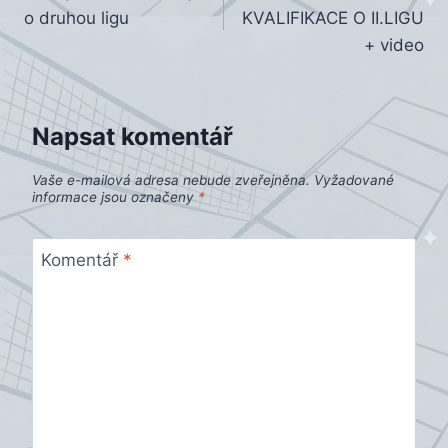
pro
o druhou ligu
KVALIFIKACE O II.LIGU
příspěvek
+ video
Napsat komentář
Vaše e-mailová adresa nebude zveřejněna.
Vyžadované
informace jsou označeny
*
Komentář
*