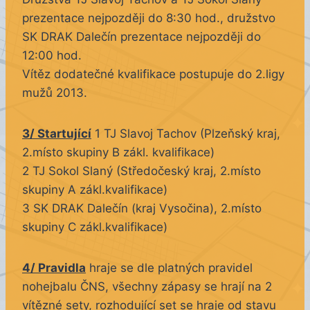
prezentace nejpozději do 8:30 hod., družstvo
SK DRAK Dalečín prezentace nejpozději do
12:00 hod.
Vítěz dodatečné kvalifikace postupuje do 2.ligy
mužů 2013.
3/ Startující
1 TJ Slavoj Tachov (Plzeňský kraj,
2.místo skupiny B zákl. kvalifikace)
2 TJ Sokol Slaný (Středočeský kraj, 2.místo
skupiny A zákl.kvalifikace)
3 SK DRAK Dalečín (kraj Vysočina), 2.místo
skupiny C zákl.kvalifikace)
4/ Pravidla
hraje se dle platných pravidel
nohejbalu ČNS, všechny zápasy se hrají na 2
vítězné sety, rozhodující set se hraje od stavu