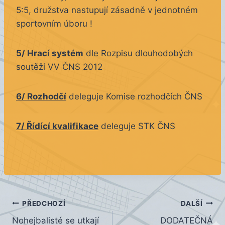
5:5, družstva nastupují zásadně v jednotném
sportovním úboru !
5/ Hrací systém
dle Rozpisu dlouhodobých
soutěží VV ČNS 2012
6/ Rozhodčí
deleguje Komise rozhodčích ČNS
7/ Řídící kvalifikace
deleguje STK ČNS
Navigace
PŘEDCHOZÍ
DALŠÍ
Nohejbalisté se utkají
DODATEČNÁ