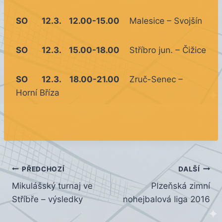
SO 12.3. 12.00-15.00
Malesice – Svojšín
SO 12.3. 15.00-18.00
Stříbro jun. – Čižice
SO 12.3. 18.00-21.00
Zruč-Senec –
Horní Bříza
Navigace
PŘEDCHOZÍ
DALŠÍ
Mikulášský turnaj ve
Plzeňská zimní
pro
Stříbře – výsledky
nohejbalová liga 2016
příspěvek