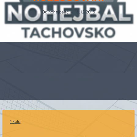
Od
nohejbaltc
19.12.2015
1.kolo