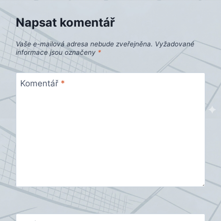
Napsat komentář
Vaše e-mailová adresa nebude zveřejněna.
Vyžadované
informace jsou označeny
*
Komentář
*