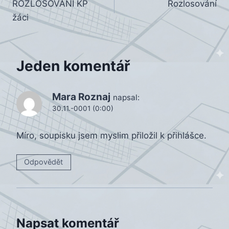
ROZLOSOVÁNÍ KP
Rozlosování
pro
žáci
příspěvek
Jeden komentář
Mara Roznaj
napsal:
30.11.-0001 (0:00)
Míro, soupisku jsem myslim přiložil k přihlášce.
Odpovědět
Napsat komentář