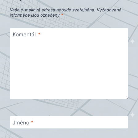
Vaše e-mailová adresa nebude zveřejněna.
Vyžadované
informace jsou označeny
*
Komentář
*
Jméno
*