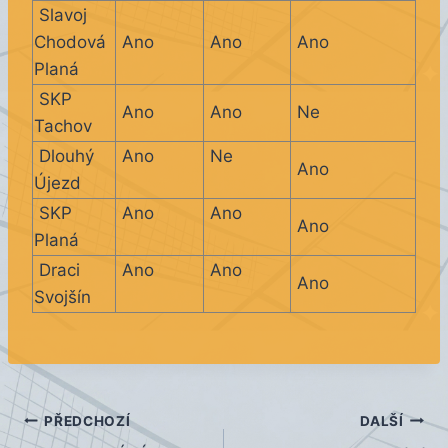
Slavoj
Chodová
Ano
Ano
Ano
Planá
SKP
Ano
Ano
Ne
Tachov
Dlouhý
Ano
Ne
Ano
Újezd
SKP
Ano
Ano
Ano
Planá
Draci
Ano
Ano
Ano
Svojšín
Navigace
PŘEDCHOZÍ
DALŠÍ