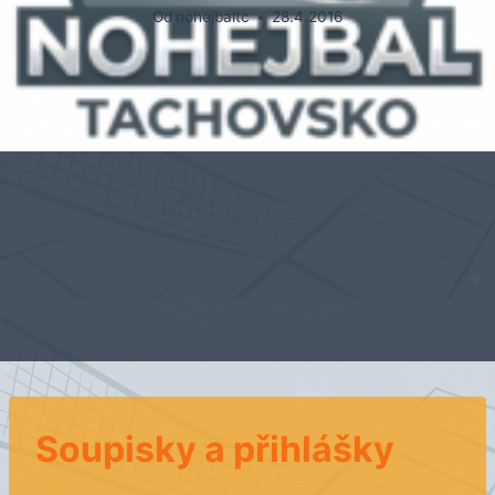
Od
nohejbaltc
28.4.2016
Soupisky a přihlášky