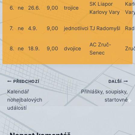
SK Liapor
Kar
6.
ne
26.6.
9,00
trojice
Karlovy Vary
Var
7.
ne
4.9.
9,00
jednotlivci
TJ Radomyšl
Rad
AC Zruč-
8.
ne
18.9.
9,00
dvojice
Zru
Senec
Navigace
PŘEDCHOZÍ
DALŠÍ
Kalendář
Přihlášky, soupisky,
pro
nohejbalových
startovné
příspěvek
událostí