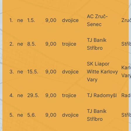
AC Zruč-
1.
ne
1.5.
9,00
dvojice
Zru
Senec
TJ Baník
2.
ne
8.5.
9,00
trojice
Stří
Stříbro
SK Liapor
Kar
3.
ne
15.5.
9,00
dvojice
Witte Karlovy
Var
Vary
4.
ne
29.5.
9,00
trojice
TJ Radomyšl
Rad
TJ Baník
5.
ne
5.6.
9,00
dvojice
Stří
Stříbro