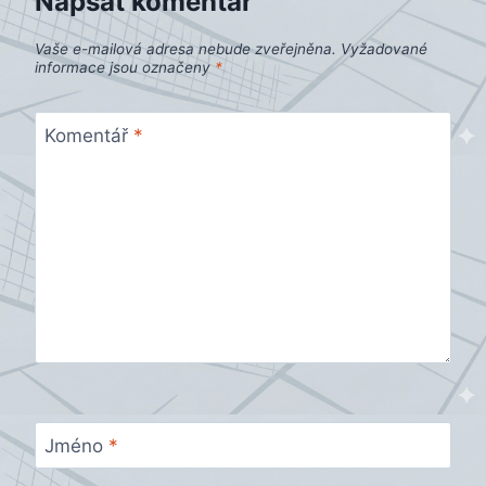
Napsat komentář
Vaše e-mailová adresa nebude zveřejněna.
Vyžadované
informace jsou označeny
*
Komentář
*
Jméno
*