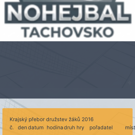
Krajský přebor družstev žáků 2016
č.
den
datum
hodina
druh hry
pořadatel
mís