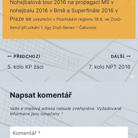
Nohejbalová tour 2016 na propagaci MS v
nohejbalu 2016 v Brně a Superfinále 2016 v
Praze se
uskuteční v Plzeňském regionu 18.6. ve Zruči-
Senci při utkání 1. ligy Zruč-Senec – Čakovice.
Navigace
PŘEDCHOZÍ
DALŠÍ
5. kolo KP žáci
7. kolo NPT 2016
pro
příspěvek
Napsat komentář
Vaše e-mailová adresa nebude zveřejněna.
Vyžadované
informace jsou označeny
*
Komentář
*