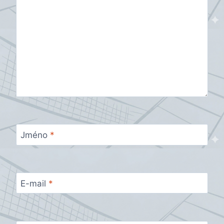
Jméno
*
E-mail
*