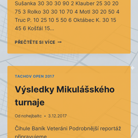
Sušanka 30 30 30 90 2 Klauber 25 30 20
75 3 Rolko 30 30 10 70 4 Motl 30 20 50 4
Truc P. 10 25 10 5 50 6 Oktábec K. 30 15
45 6 Košťál 15…
KONEČNÉ
PŘEČTĚTE SI VÍCE
POŘADÍ
TACHOV
OPEN
2017
TACHOV OPEN 2017
Výsledky Mikulášského
turnaje
Od
nohejbaltc
3.12.2017
Čihule Baník Veteráni Podrobnější reportáž
připravujeme.