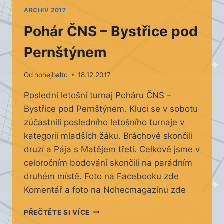
ARCHIV 2017
Pohár ČNS – Bystřice pod
Pernštýnem
Od
nohejbaltc
18.12.2017
Poslední letošní turnaj Poháru ČNS –
Bystřice pod Pernštýnem. Kluci se v sobotu
zúčastnili posledního letošního turnaje v
kategorii mladších žáku. Bráchové skončili
druzí a Pája s Matějem třetí. Celkově jsme v
celoročním bodování skončili na parádním
druhém místě. Foto na Facebooku zde
Komentář a foto na Nohecmagazínu zde
POHÁR
PŘEČTĚTE SI VÍCE
ČNS