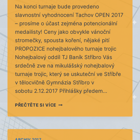
Na konci turnaje bude provedeno
slavnostní vyhodnocení Tachov OPEN 2017
– prosíme o účast zejména potencionální
medailisty! Ceny jako obvykle vánoční
stromečky, spousta koření, nějaké pití
PROPOZICE nohejbalového turnaje trojic
Nohejbalový oddíl TJ Baník Stříbro Vás
srdečně zve na mikulášský nohejbalový
turnaje trojic, který se uskuteční ve Stříbře
v tělocvičně Gymnázia Stříbro v
sobotu 2.12.2017 Přihlášky předem…
MIKULÁŠSKÝ
PŘEČTĚTE SI VÍCE
TURNAJ
STŘÍBRO
–
20.
ROČNÍK
ARCHIV 2017