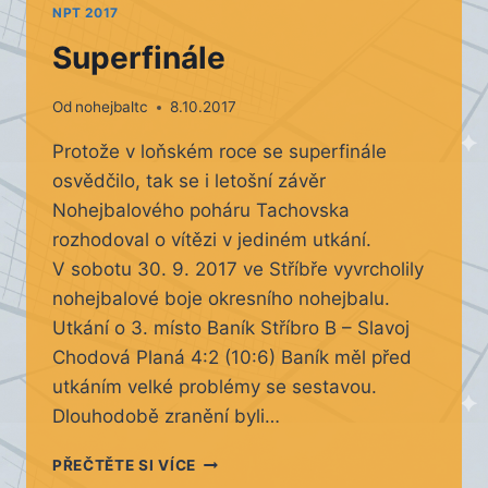
NPT 2017
Superfinále
Od
nohejbaltc
8.10.2017
Protože v loňském roce se superfinále
osvědčilo, tak se i letošní závěr
Nohejbalového poháru Tachovska
rozhodoval o vítězi v jediném utkání.
V sobotu 30. 9. 2017 ve Stříbře vyvrcholily
nohejbalové boje okresního nohejbalu.
Utkání o 3. místo Baník Stříbro B – Slavoj
Chodová Planá 4:2 (10:6) Baník měl před
utkáním velké problémy se sestavou.
Dlouhodobě zranění byli…
SUPERFINÁLE
PŘEČTĚTE SI VÍCE