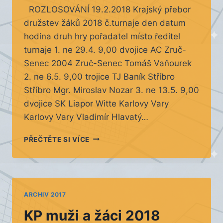
ROZLOSOVÁNÍ 19.2.2018 Krajský přebor
družstev žáků 2018 č.turnaje den datum
hodina druh hry pořadatel místo ředitel
turnaje 1. ne 29.4. 9,00 dvojice AC Zruč-
Senec 2004 Zruč-Senec Tomáš Vaňourek
2. ne 6.5. 9,00 trojice TJ Baník Stříbro
Stříbro Mgr. Miroslav Nozar 3. ne 13.5. 9,00
dvojice SK Liapor Witte Karlovy Vary
Karlovy Vary Vladimír Hlavatý…
KP
PŘEČTĚTE SI VÍCE
ŽÁCI
–
ROZLOSOVÁNÍ
2018
ARCHIV 2017
KP muži a žáci 2018