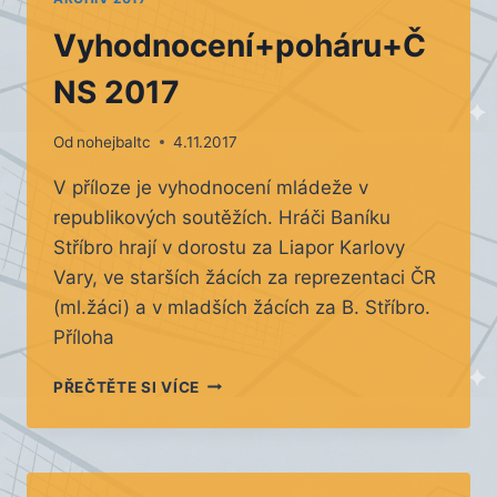
Vyhodnocení+poháru+Č
NS 2017
Od
nohejbaltc
4.11.2017
V příloze je vyhodnocení mládeže v
republikových soutěžích. Hráči Baníku
Stříbro hrají v dorostu za Liapor Karlovy
Vary, ve starších žácích za reprezentaci ČR
(ml.žáci) a v mladších žácích za B. Stříbro.
Příloha
VYHODNOCENÍ+POHÁRU+ČNS
PŘEČTĚTE SI VÍCE
2017