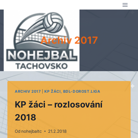
Přeskočit
na
obsah
Archiv 2017
ARCHIV 2017
|
KP ŽÁCI, BDL-DOROST.LIGA
KP žáci – rozlosování
2018
Od
nohejbaltc
21.2.2018