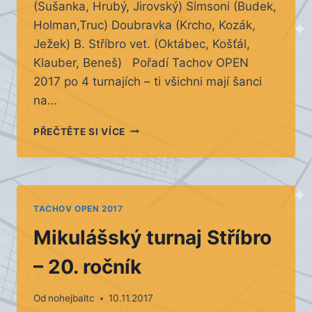
(Sušanka, Hrubý, Jirovský) Simsoni (Budek,
Holman,Truc) Doubravka (Krcho, Kozák,
Ježek) B. Stříbro vet. (Oktábec, Košťál,
Klauber, Beneš) Pořadí Tachov OPEN
2017 po 4 turnajích – ti všichni mají šanci
na…
MIKULÁŠSKÝ
PŘEČTĚTE SI VÍCE
TURNAJ
STŘÍBRO
–
PŘIHLÁŠKY
TACHOV OPEN 2017
Mikulášský turnaj Stříbro
– 20. ročník
Od
nohejbaltc
10.11.2017