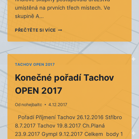
umístěná na prvních třech místech. Ve
skupině A…
MIKULÁŠSKÝ
PŘEČTĚTE SI VÍCE
TURNAJ
VE
STŘÍBŘE
–
20.
TACHOV OPEN 2017
ROČNÍK
Konečné pořadí Tachov
OPEN 2017
Od
nohejbaltc
4.12.2017
Pořadí Příjmení Tachov 26.12.2016 Stříbro
8.7.2017 Tachov 19.8.2017 Ch.Planá
23.9.2017 Gympl 9.12.2017 Celkem body 1