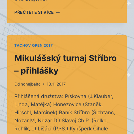
VÝSLEDKY
PŘEČTĚTE SI VÍCE
MIKULÁŠSKÉHO
TURNAJE
TACHOV OPEN 2017
Mikulášský turnaj Stříbro
– přihlášky
Od
nohejbaltc
13.11.2017
Přihlášená družstva: Pískovna (J.Klauber,
Linda, Matějka) Honezovice (Staněk,
Hirschl, Marcínek) Baník Stříbro (Šichtanc,
Nozar M, Nozar D.) Slavoj Ch.P. (Rolko,
Rohlík,…) Lišáci (P.-S.) Kynšperk Čihule