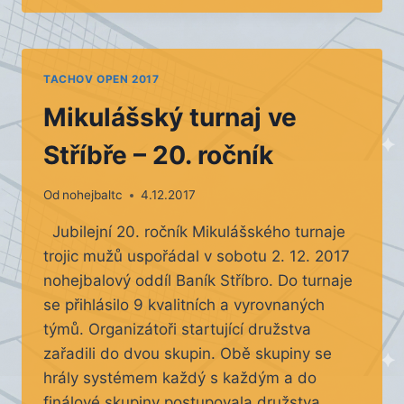
–
BYSTŘICE
POD
PERNŠTÝNEM
TACHOV OPEN 2017
Mikulášský turnaj ve
Stříbře – 20. ročník
Od
nohejbaltc
4.12.2017
Jubilejní 20. ročník Mikulášského turnaje
trojic mužů uspořádal v sobotu 2. 12. 2017
nohejbalový oddíl Baník Stříbro. Do turnaje
se přihlásilo 9 kvalitních a vyrovnaných
týmů. Organizátoři startující družstva
zařadili do dvou skupin. Obě skupiny se
hrály systémem každý s každým a do
finálové skupiny postupovala družstva