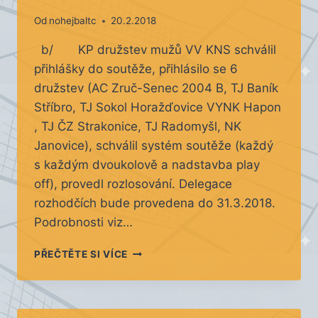
Od
nohejbaltc
20.2.2018
b/ KP družstev mužů VV KNS schválil
přihlášky do soutěže, přihlásilo se 6
družstev (AC Zruč-Senec 2004 B, TJ Baník
Stříbro, TJ Sokol Horažďovice VYNK Hapon
, TJ ČZ Strakonice, TJ Radomyšl, NK
Janovice), schválil systém soutěže (každý
s každým dvoukolově a nadstavba play
off), provedl rozlosování. Delegace
rozhodčích bude provedena do 31.3.2018.
Podrobnosti viz…
KP
PŘEČTĚTE SI VÍCE
MUŽI
A
ŽÁCI
2018